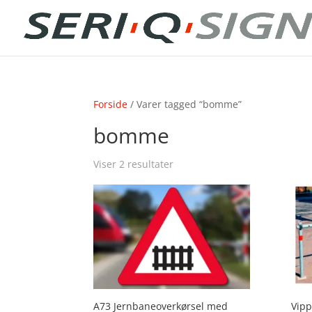
Forside
/ Varer tagged “bomme”
bomme
Viser 2 resultater
A73 Jernbaneoverkørsel med
Vip