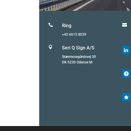


Ring
+45 6615 8039

Seri Q Sign A/S

Stærmosegårdsvej 30
DK-5230 Odense M

