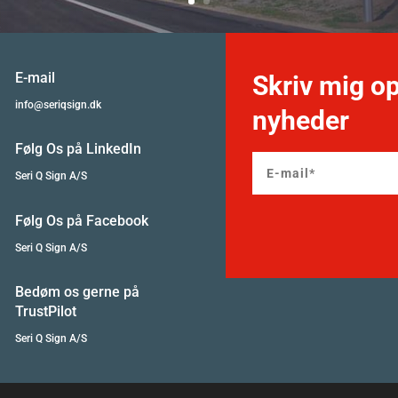
E-mail
Skriv mig op
info@seriqsign.dk
nyheder
Følg Os på LinkedIn
Seri Q Sign A/S
Følg Os på Facebook
Seri Q Sign A/S
Bedøm os gerne på
TrustPilot
Seri Q Sign A/S