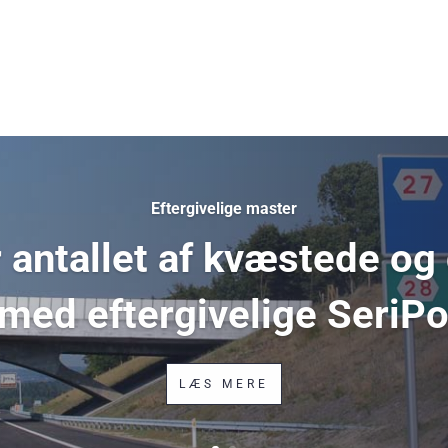
Eftergivelige master
antallet af kvæstede og
 med eftergivelige SeriP
LÆS MERE