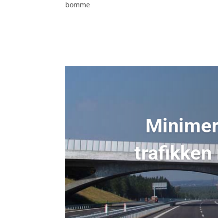
bomme
Minimer 
trafikken