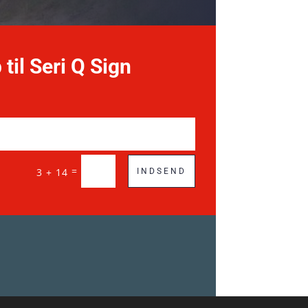
 til Seri Q Sign
=
3 + 14
INDSEND