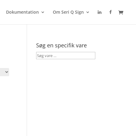
Dokumentation
Om Seri Q Sign
Søg en specifik vare
Søg
vare
…