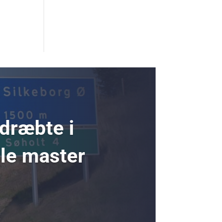
 dræbte i
ole master