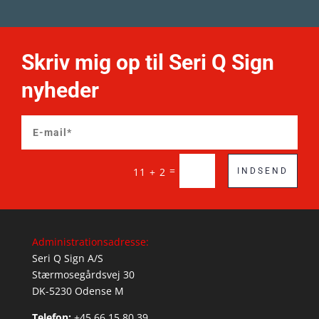
Skriv mig op til Seri Q Sign
nyheder
=
11 + 2
INDSEND
Administrationsadresse:
Seri Q Sign A/S
Stærmosegårdsvej 30
DK-5230 Odense M
Telefon:
+45 66 15 80 39