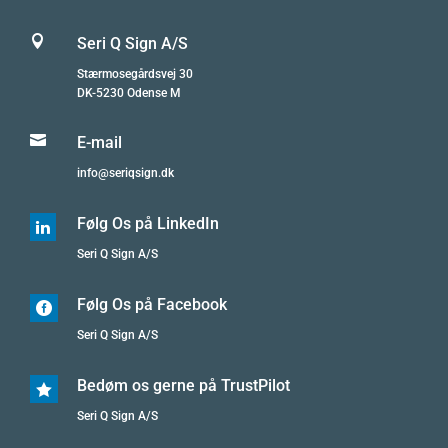

Seri Q Sign A/S
Stærmosegårdsvej 30
DK-5230 Odense M

E-mail
info@seriqsign.dk
Følg Os på LinkedIn

Seri Q Sign A/S
Følg Os på Facebook

Seri Q Sign A/S
Bedøm os gerne på TrustPilot

Seri Q Sign A/S