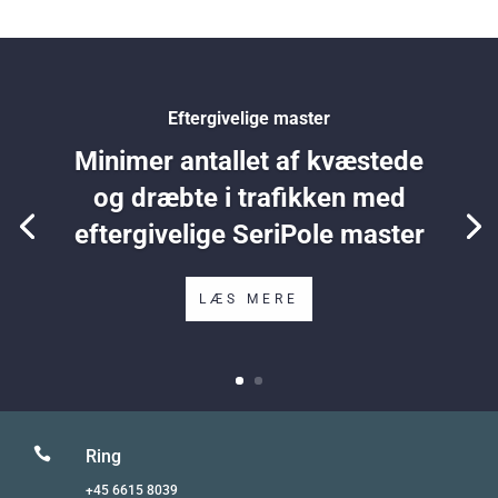
Eftergivelige master
Minimer antallet af kvæstede
og dræbte i trafikken med
eftergivelige SeriPole master
LÆS MERE

Ring
+45 6615 8039