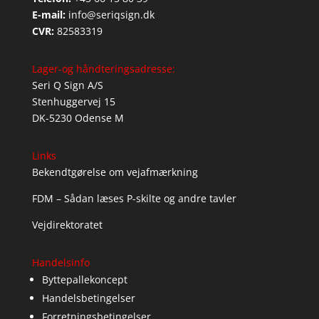
E-mail:
info@seriqsign.dk
CVR:
82583319
Lager-og håndteringsadresse:
Seri Q Sign A/S
Stenhuggervej 15
DK-5230 Odense M
Links
Bekendtgørelse om vejafmærkning
FDM – Sådan læses P-skilte og andre tavler
Vejdirektoratet
Handelsinfo
Byttepallekoncept
Handelsbetingelser
Forretningsbetingelser