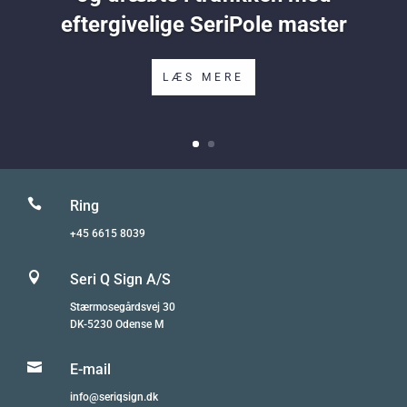
eftergivelige SeriPole master
LÆS MERE

Ring
+45 6615 8039

Seri Q Sign A/S
Stærmosegårdsvej 30
DK-5230 Odense M

E-mail
info@seriqsign.dk