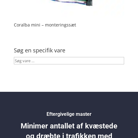
Coralba mini – monteringssæt
Søg en specifik vare
Søg
vare
…
Eftergivelige master
Minimer antallet af kvæstede
og dræbte i trafikken med