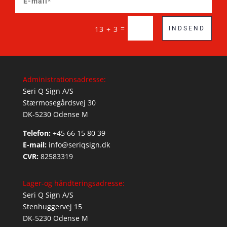
=
13 + 3
INDSEND
Administrationsadresse:
Seri Q Sign A/S
Stærmosegårdsvej 30
DK-5230 Odense M
Telefon:
+45 66 15 80 39
E-mail:
info@seriqsign.dk
CVR:
82583319
Lager-og håndteringsadresse:
Seri Q Sign A/S
Stenhuggervej 15
DK-5230 Odense M