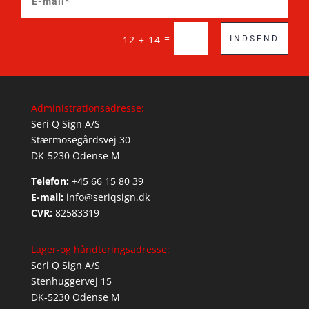
=
12 + 14
INDSEND
Administrationsadresse:
Seri Q Sign A/S
Stærmosegårdsvej 30
DK-5230 Odense M
Telefon:
+45 66 15 80 39
E-mail:
info@seriqsign.dk
CVR:
82583319
Lager-og håndteringsadresse:
Seri Q Sign A/S
Stenhuggervej 15
DK-5230 Odense M