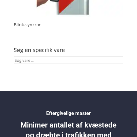
Blink-synkron
Søg en specifik vare
Søg
vare
…
Eftergivelige master
Minimer antallet af kvæstede
og dræbte i trafikken med