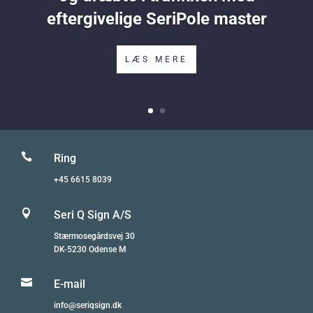
eftergivelige SeriPole master
LÆS MERE

Ring
+45 6615 8039

Seri Q Sign A/S
Stærmosegårdsvej 30
DK-5230 Odense M

E-mail
info@seriqsign.dk