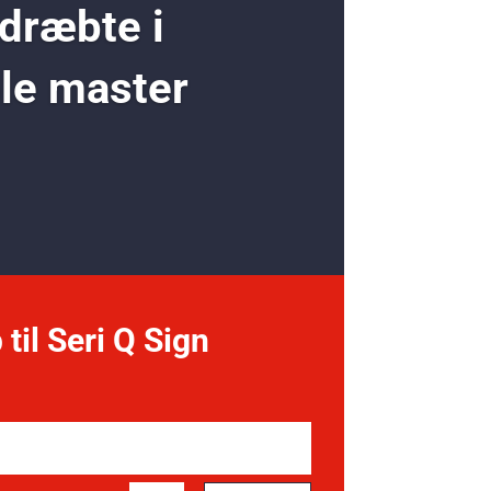
 dræbte i
ole master
 til Seri Q Sign