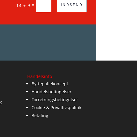
=
14 + 9
INDSEND
Handelsinfo
Byttepallekoncept
Handelsbetingelser
Forretningsbetingelser
g
Cookie & Privatlivspolitik
Betaling