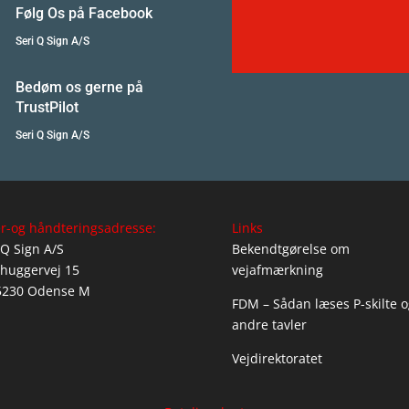
Følg Os på Facebook
Seri Q Sign A/S
Bedøm os gerne på
TrustPilot
Seri Q Sign A/S
r-og håndteringsadresse:
Links
 Q Sign A/S
Bekendtgørelse om
huggervej 15
vejafmærkning
5230 Odense M
FDM – Sådan læses P-skilte o
andre tavler
Vejdirektoratet