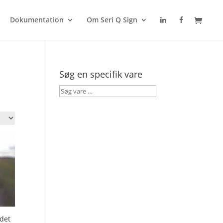
Dokumentation
Om Seri Q Sign
Søg en specifik vare
Søg
vare
…
det