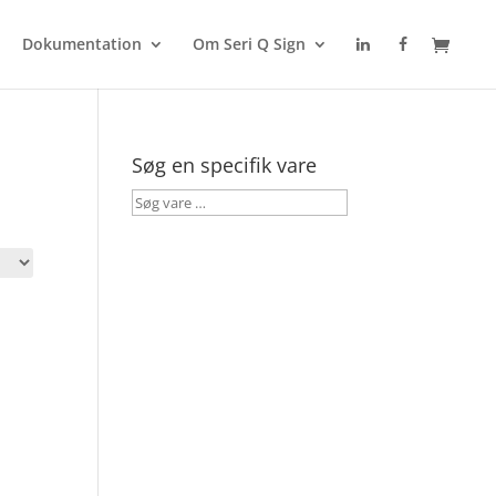
Dokumentation
Om Seri Q Sign
Søg en specifik vare
Søg
vare
…