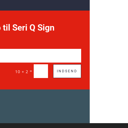
 til Seri Q Sign
=
10 + 2
INDSEND