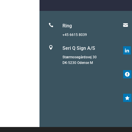


Ring
+45 6615 8039

Seri Q Sign A/S

Stærmosegårdsvej 30
DK-5230 Odense M

