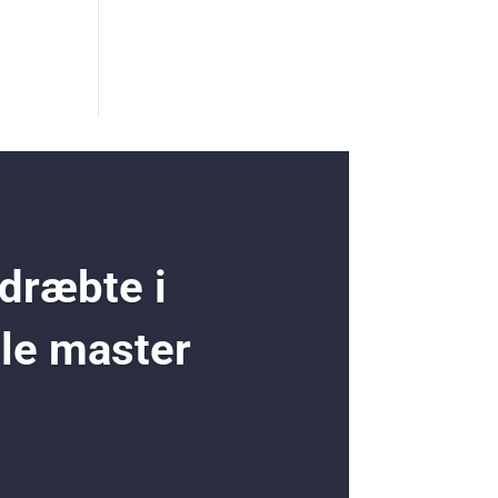
 dræbte i
ole master