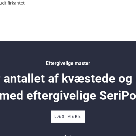
udt firkantet
Eftergivelige master
antallet af kvæstede og
 med eftergivelige SeriP
LÆS MERE