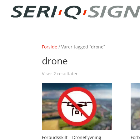
Forside
/ Varer tagged “drone”
drone
Viser 2 resultater
Forbudsskilt – Droneflyvning
Forb