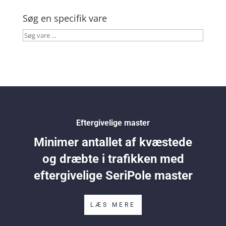
Søg en specifik vare
Søg
vare
…
Eftergivelige master
Minimer antallet af kvæstede
og dræbte i trafikken med
eftergivelige SeriPole master
LÆS MERE