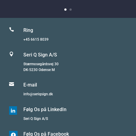

Ring
+45 6615 8039

Seri Q Sign A/S
Stærmosegårdsvej 30
DK-5230 Odense M

E-mail
info@seriqsign.dk
Følg Os på LinkedIn

Seri Q Sign A/S
Følg Os på Facebook
