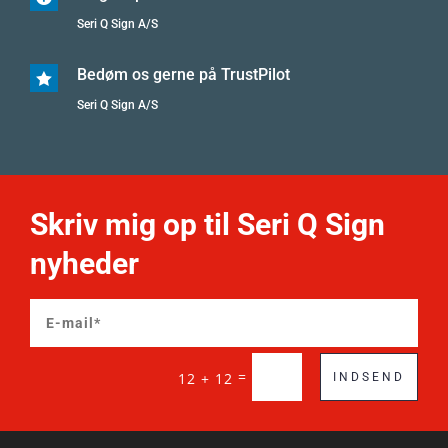
Seri Q Sign A/S
Bedøm os gerne på TrustPilot

Seri Q Sign A/S
Skriv mig op til Seri Q Sign
nyheder
=
12 + 12
INDSEND