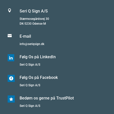

Seri Q Sign A/S
Stærmosegårdsvej 30
DK-5230 Odense M

E-mail
info@seriqsign.dk
Følg Os på LinkedIn

Seri Q Sign A/S
Følg Os på Facebook

Seri Q Sign A/S
Bedøm os gerne på TrustPilot

Seri Q Sign A/S