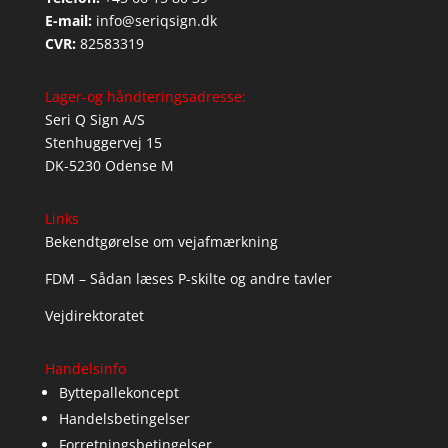
E-mail:
info@seriqsign.dk
CVR:
82583319
Lager-og håndteringsadresse:
Seri Q Sign A/S
Stenhuggervej 15
DK-5230 Odense M
Links
Bekendtgørelse om vejafmærkning
FDM – Sådan læses P-skilte og andre tavler
Vejdirektoratet
Handelsinfo
Byttepallekoncept
Handelsbetingelser
Forretningsbetingelser