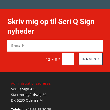
Skriv mig op til Seri Q Sign
nyheder
=
12 + 8
INDSEND
Administrationsadresse:
Seri Q Sign A/S
Stærmosegårdsvej 30
DK-5230 Odense M
Telefon:
+45 66 15 80 39