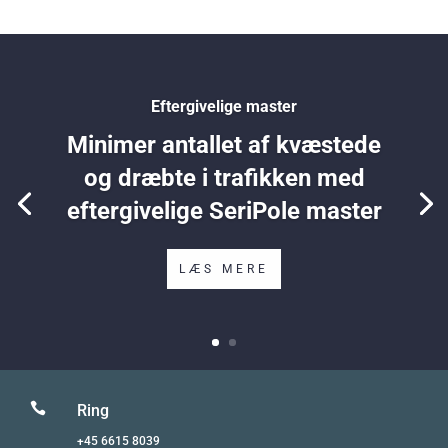
Eftergivelige master
Minimer antallet af kvæstede
og dræbte i trafikken med
eftergivelige SeriPole master
LÆS MERE

Ring
+45 6615 8039