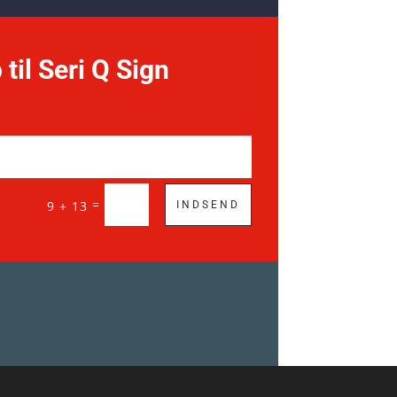
 til Seri Q Sign
=
9 + 13
INDSEND