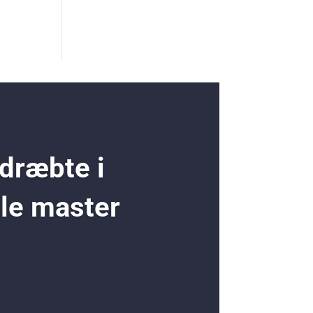
 dræbte i
ole master