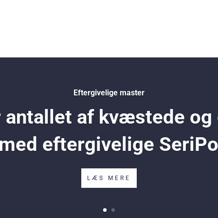
Eftergivelige master
antallet af kvæstede og
 med eftergivelige SeriP
LÆS MERE