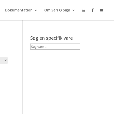
Dokumentation
Om Seri Q Sign
Søg en specifik vare
Søg
vare
…