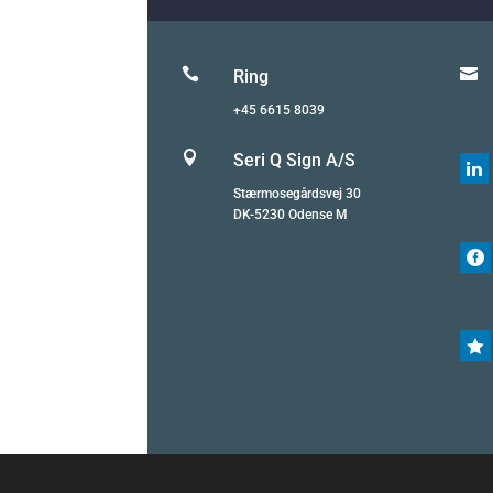


Ring
+45 6615 8039

Seri Q Sign A/S

Stærmosegårdsvej 30
DK-5230 Odense M

