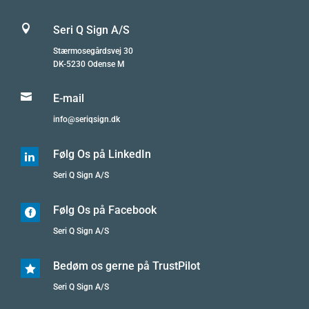

Seri Q Sign A/S
Stærmosegårdsvej 30
DK-5230 Odense M

E-mail
info@seriqsign.dk
Følg Os på LinkedIn

Seri Q Sign A/S
Følg Os på Facebook

Seri Q Sign A/S
Bedøm os gerne på TrustPilot

Seri Q Sign A/S