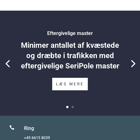
Eftergivelige master
Minimer antallet af kvæstede
og dræbte i trafikken med
eftergivelige SeriPole master
LÆS MERE

Ring
+45 6615 8039