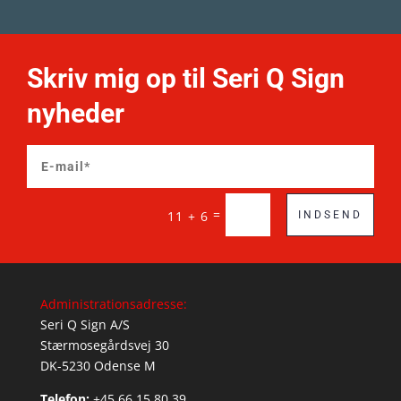
Skriv mig op til Seri Q Sign
nyheder
=
11 + 6
INDSEND
Administrationsadresse:
Seri Q Sign A/S
Stærmosegårdsvej 30
DK-5230 Odense M
Telefon:
+45 66 15 80 39