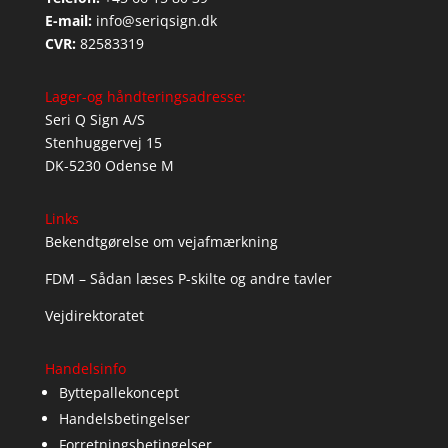
E-mail:
info@seriqsign.dk
CVR:
82583319
Lager-og håndteringsadresse:
Seri Q Sign A/S
Stenhuggervej 15
DK-5230 Odense M
Links
Bekendtgørelse om vejafmærkning
FDM – Sådan læses P-skilte og andre tavler
Vejdirektoratet
Handelsinfo
Byttepallekoncept
Handelsbetingelser
Forretningsbetingelser