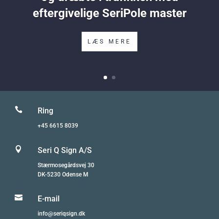
eftergivelige SeriPole master
LÆS MERE

Ring
+45 6615 8039

Seri Q Sign A/S
Stærmosegårdsvej 30
DK-5230 Odense M

E-mail
info@seriqsign.dk