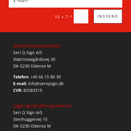
=
15 + 7
INDSEND
Administrationsadresse:
Seri Q Sign A/S
Stærmosegårdsvej 30
DK-5230 Odense M
Telefon:
+45 66 15 80 39
E-mail:
info@seriqsign.dk
CVR:
82583319
Lager-og håndteringsadresse:
Seri Q Sign A/S
Stenhuggervej 15
DK-5230 Odense M