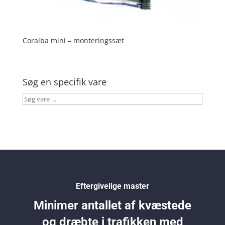
Coralba mini – monteringssæt
Søg en specifik vare
Søg
vare
…
Eftergivelige master
Minimer antallet af kvæstede
og dræbte i trafikken med