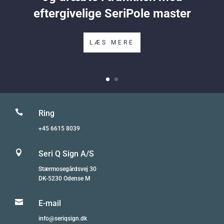
eftergivelige SeriPole master
LÆS MERE

Ring
+45 6615 8039

Seri Q Sign A/S
Stærmosegårdsvej 30
DK-5230 Odense M

E-mail
info@seriqsign.dk