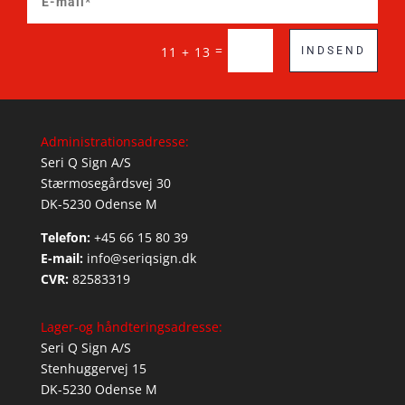
=
11 + 13
INDSEND
Administrationsadresse:
Seri Q Sign A/S
Stærmosegårdsvej 30
DK-5230 Odense M
Telefon:
+45 66 15 80 39
E-mail:
info@seriqsign.dk
CVR:
82583319
Lager-og håndteringsadresse:
Seri Q Sign A/S
Stenhuggervej 15
DK-5230 Odense M