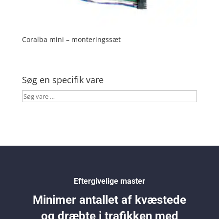
Coralba mini – monteringssæt
Søg en specifik vare
Søg
vare
…
Eftergivelige master
Minimer antallet af kvæstede
og dræbte i trafikken med