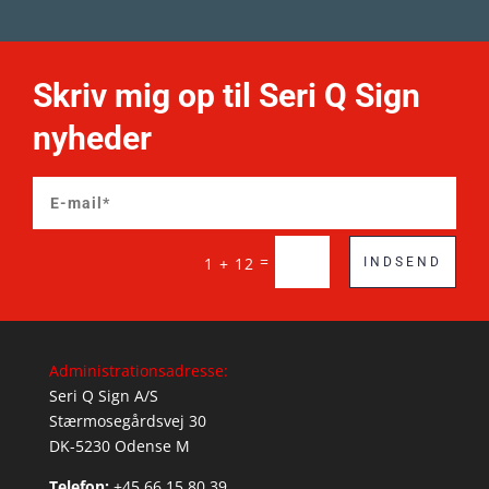
Skriv mig op til Seri Q Sign
nyheder
=
1 + 12
INDSEND
Administrationsadresse:
Seri Q Sign A/S
Stærmosegårdsvej 30
DK-5230 Odense M
Telefon:
+45 66 15 80 39