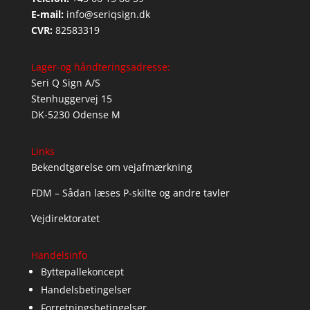
E-mail:
info@seriqsign.dk
CVR:
82583319
Lager-og håndteringsadresse:
Seri Q Sign A/S
Stenhuggervej 15
DK-5230 Odense M
Links
Bekendtgørelse om vejafmærkning
FDM – Sådan læses P-skilte og andre tavler
Vejdirektoratet
Handelsinfo
Byttepallekoncept
Handelsbetingelser
Forretningsbetingelser