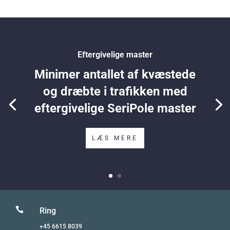
Eftergivelige master
Minimer antallet af kvæstede
og dræbte i trafikken med
eftergivelige SeriPole master
LÆS MERE

Ring
+45 6615 8039