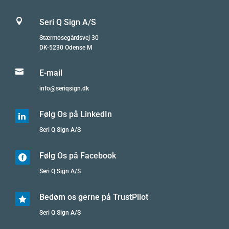

Seri Q Sign A/S
Stærmosegårdsvej 30
DK-5230 Odense M

E-mail
info@seriqsign.dk
Følg Os på LinkedIn

Seri Q Sign A/S
Følg Os på Facebook

Seri Q Sign A/S
Bedøm os gerne på TrustPilot

Seri Q Sign A/S