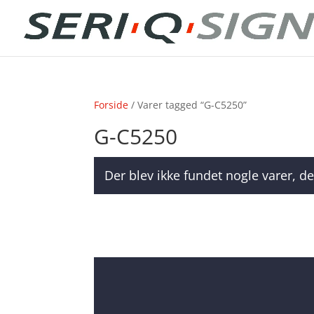
Forside
/ Varer tagged “G-C5250”
G-C5250
Der blev ikke fundet nogle varer, de