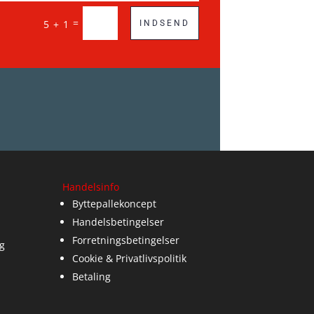
=
5 + 1
INDSEND
Handelsinfo
Byttepallekoncept
Handelsbetingelser
Forretningsbetingelser
g
Cookie & Privatlivspolitik
Betaling