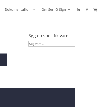
Dokumentation
Om Seri Q Sign
Søg en specifik vare
Søg
vare
…