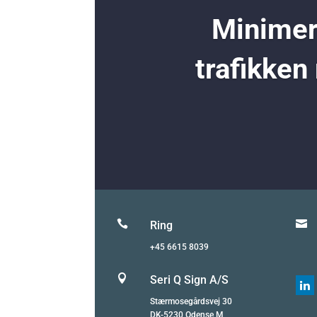
Minimer 
trafikken


Ring
+45 6615 8039

Seri Q Sign A/S

Stærmosegårdsvej 30
DK-5230 Odense M