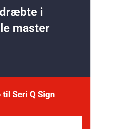
 dræbte i
ole master
 til Seri Q Sign