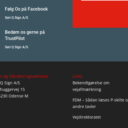
Følg Os på Facebook
Seri Q Sign A/S
Bedøm os gerne på
TrustPilot
Seri Q Sign A/S
r-og håndteringsadresse:
Links
 Q Sign A/S
Bekendtgørelse om
huggervej 15
vejafmærkning
5230 Odense M
FDM – Sådan læses P-skilte o
andre tavler
Vejdirektoratet