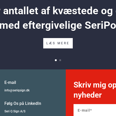
antallet af kvæstede og
 med eftergivelige SeriP
LÆS MERE
E-mail
Skriv mig op
info@seriqsign.dk
nyheder
Følg Os på LinkedIn
Seri Q Sign A/S