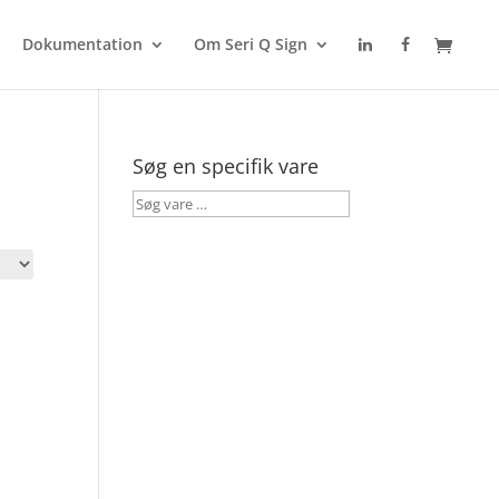
Dokumentation
Om Seri Q Sign
Søg en specifik vare
Søg
vare
…