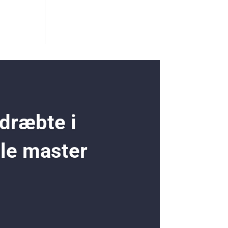
 dræbte i
ole master