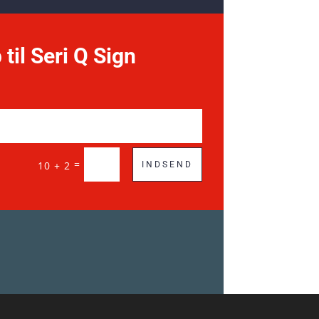
 til Seri Q Sign
=
10 + 2
INDSEND