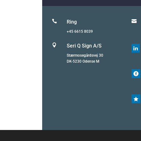


Ring
+45 6615 8039

Seri Q Sign A/S

Stærmosegårdsvej 30
DK-5230 Odense M

