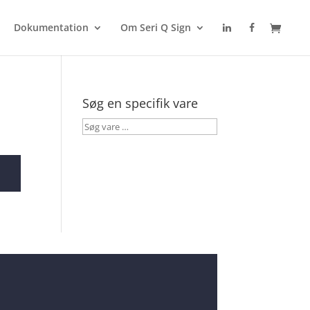
Dokumentation
Om Seri Q Sign
Søg en specifik vare
Søg
vare
…