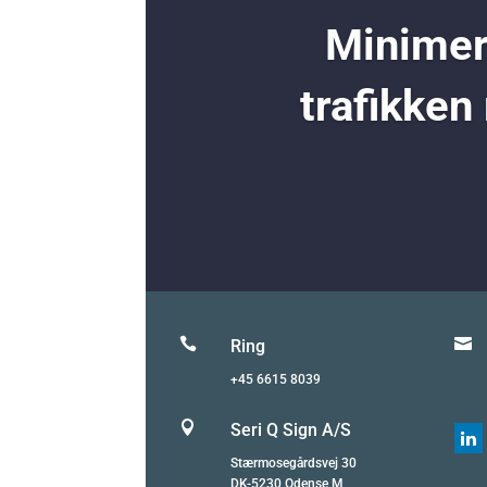
Minimer 
trafikken


Ring
+45 6615 8039

Seri Q Sign A/S

Stærmosegårdsvej 30
DK-5230 Odense M