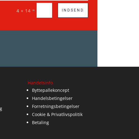
=
4 + 14
INDSEND
Handelsinfo
Byttepallekoncept
Handelsbetingelser
Forretningsbetingelser
g
Cookie & Privatlivspolitik
Betaling