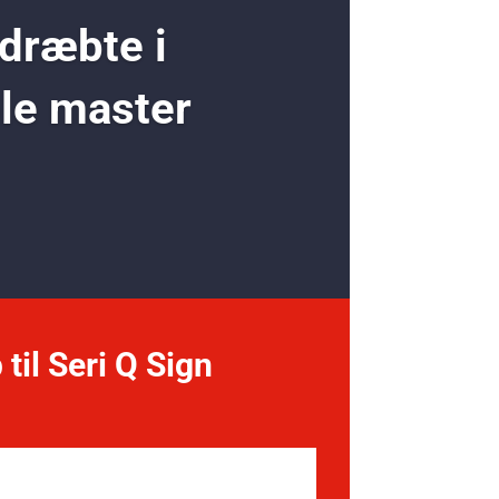
 dræbte i
ole master
 til Seri Q Sign