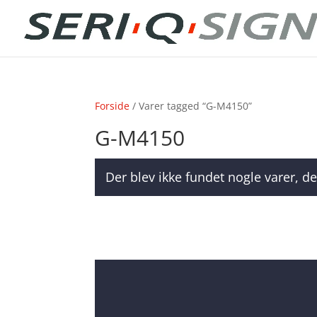
Forside
/ Varer tagged “G-M4150”
G-M4150
Der blev ikke fundet nogle varer, de