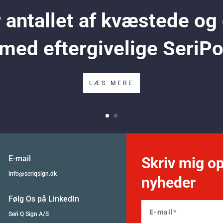
antallet af kvæstede og
 med eftergivelige SeriP
LÆS MERE
E-mail
Skriv mig op
info@seriqsign.dk
nyheder
Følg Os på LinkedIn
Seri Q Sign A/S