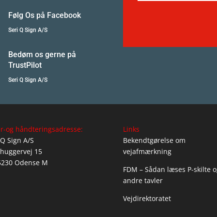
Følg Os på Facebook
Seri Q Sign A/S
Bedøm os gerne på
TrustPilot
Seri Q Sign A/S
r-og håndteringsadresse:
Links
 Q Sign A/S
Bekendtgørelse om
huggervej 15
vejafmærkning
5230 Odense M
FDM – Sådan læses P-skilte o
andre tavler
Vejdirektoratet