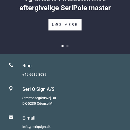
eftergivelige SeriPole master
LÆS MERE

Ring
+45 6615 8039

Seri Q Sign A/S
Stærmosegårdsvej 30
DK-5230 Odense M

E-mail
info@seriqsign.dk