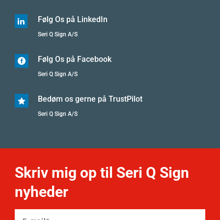
Følg Os på LinkedIn

Seri Q Sign A/S
Følg Os på Facebook

Seri Q Sign A/S
Bedøm os gerne på TrustPilot

Seri Q Sign A/S
Skriv mig op til Seri Q Sign
nyheder