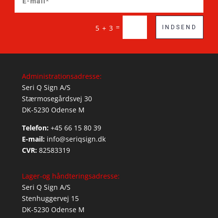
=
5 + 3
INDSEND
Administrationsadresse:
Seri Q Sign A/S
Stærmosegårdsvej 30
DK-5230 Odense M
Telefon:
+45 66 15 80 39
E-mail:
info@seriqsign.dk
CVR:
82583319
Lager-og håndteringsadresse:
Seri Q Sign A/S
Stenhuggervej 15
DK-5230 Odense M