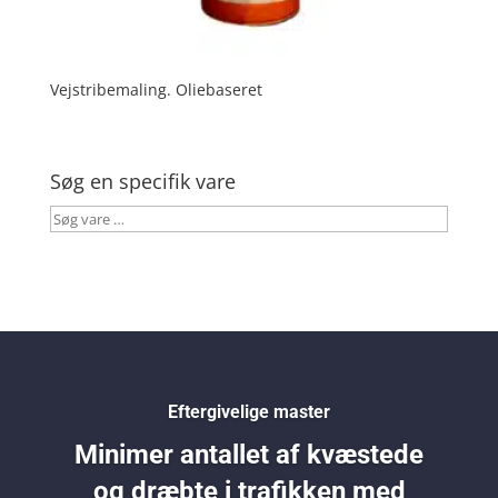
Vejstribemaling. Oliebaseret
Søg en specifik vare
Søg
vare
…
Eftergivelige master
Minimer antallet af kvæstede
og dræbte i trafikken med