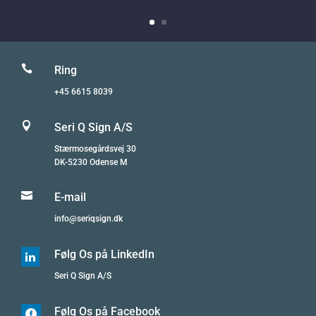

Ring
+45 6615 8039

Seri Q Sign A/S
Stærmosegårdsvej 30
DK-5230 Odense M

E-mail
info@seriqsign.dk
Følg Os på LinkedIn

Seri Q Sign A/S
Følg Os på Facebook
