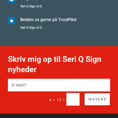
Seri Q Sign A/S
Bedøm os gerne på TrustPilot

Seri Q Sign A/S
Skriv mig op til Seri Q Sign
nyheder
=
4 + 13
INDSEND