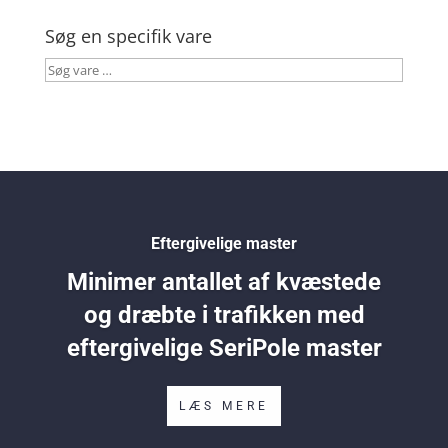
Søg en specifik vare
Søg
vare
…
Eftergivelige master
Minimer antallet af kvæstede
og dræbte i trafikken med
eftergivelige SeriPole master
LÆS MERE