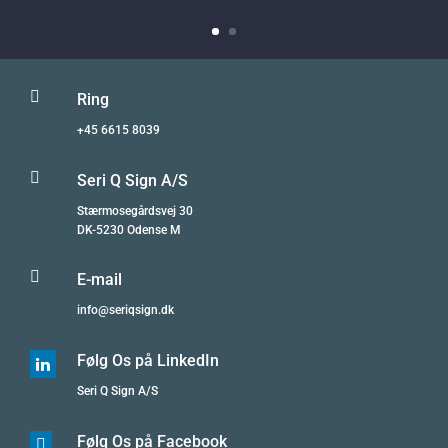

Ring
+45 6615 8039

Seri Q Sign A/S
Stærmosegårdsvej 30
DK-5230 Odense M

E-mail
info@seriqsign.dk
Følg Os på LinkedIn

Seri Q Sign A/S
Følg Os på Facebook
