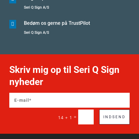
Seri Q Sign A/S
Bedøm os gerne på TrustPilot

Seri Q Sign A/S
Skriv mig op til Seri Q Sign
nyheder
=
14 + 1
INDSEND