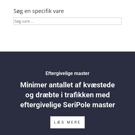
Søg en specifik vare
Søg
vare
…
Eftergivelige master
Minimer antallet af kvæstede
og dræbte i trafikken med
eftergivelige SeriPole master
LÆS MERE