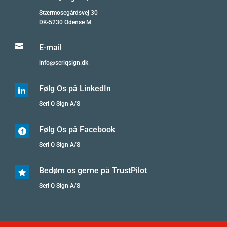
Stærmosegårdsvej 30
DK-5230 Odense M

E-mail
info@seriqsign.dk
Følg Os på LinkedIn

Seri Q Sign A/S
Følg Os på Facebook

Seri Q Sign A/S
Bedøm os gerne på TrustPilot

Seri Q Sign A/S