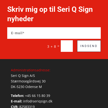
Skriv mig op til Seri Q Sign
nyheder
=
3 + 8
INDSEND
Administrationsadresse:
Seri Q Sign A/S
Stærmosegårdsvej 30
DK-5230 Odense M
Telefon:
+45 66 15 80 39
E-mail:
info@seriqsign.dk
CVR:
82583319