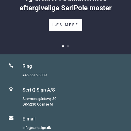
eftergivelige SeriPole master
LÆS MERE

Ring
+45 6615 8039

Seri Q Sign A/S
Stærmosegårdsvej 30
DK-5230 Odense M

E-mail
info@seriqsign.dk