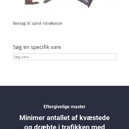
Beslag til sand-/strøkasse
Søg en specifik vare
Søg
vare
…
Eftergivelige master
Minimer antallet af kvæstede
og dræbte i trafikken med