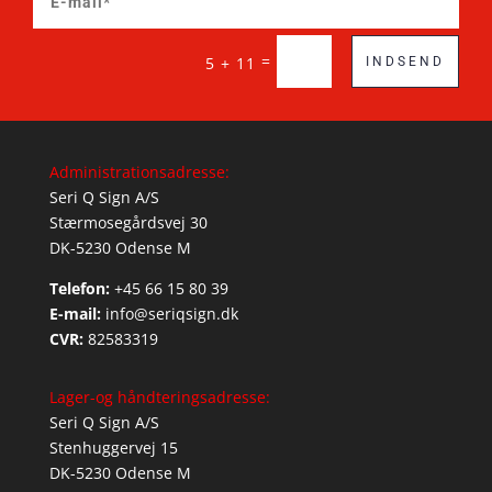
=
5 + 11
INDSEND
Administrationsadresse:
Seri Q Sign A/S
Stærmosegårdsvej 30
DK-5230 Odense M
Telefon:
+45 66 15 80 39
E-mail:
info@seriqsign.dk
CVR:
82583319
Lager-og håndteringsadresse:
Seri Q Sign A/S
Stenhuggervej 15
DK-5230 Odense M