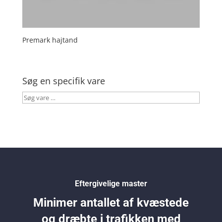
Premark hajtand
Søg en specifik vare
Søg
vare
…
Eftergivelige master
Minimer antallet af kvæstede
og dræbte i trafikken med