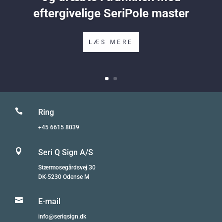
eftergivelige SeriPole master
LÆS MERE

Ring
+45 6615 8039

Seri Q Sign A/S
Stærmosegårdsvej 30
DK-5230 Odense M

E-mail
info@seriqsign.dk