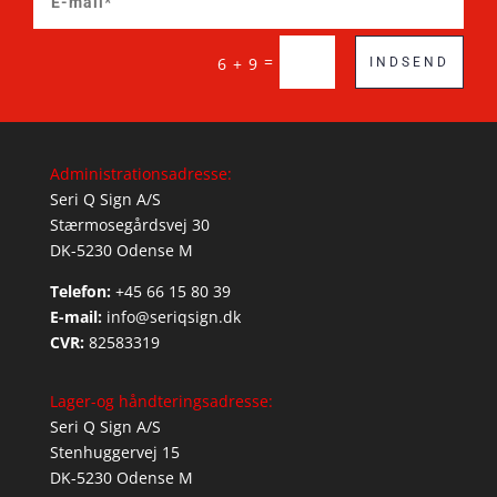
=
6 + 9
INDSEND
Administrationsadresse:
Seri Q Sign A/S
Stærmosegårdsvej 30
DK-5230 Odense M
Telefon:
+45 66 15 80 39
E-mail:
info@seriqsign.dk
CVR:
82583319
Lager-og håndteringsadresse:
Seri Q Sign A/S
Stenhuggervej 15
DK-5230 Odense M