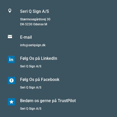

Seri Q Sign A/S
Stærmosegårdsvej 30
DK-5230 Odense M

E-mail
info@seriqsign.dk
Følg Os på LinkedIn

Seri Q Sign A/S
Følg Os på Facebook

Seri Q Sign A/S
Bedøm os gerne på TrustPilot

Seri Q Sign A/S