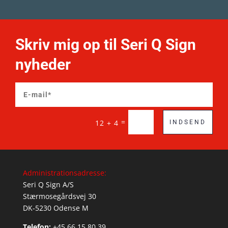
Skriv mig op til Seri Q Sign
nyheder
=
12 + 4
INDSEND
Administrationsadresse:
Seri Q Sign A/S
Stærmosegårdsvej 30
DK-5230 Odense M
Telefon:
+45 66 15 80 39