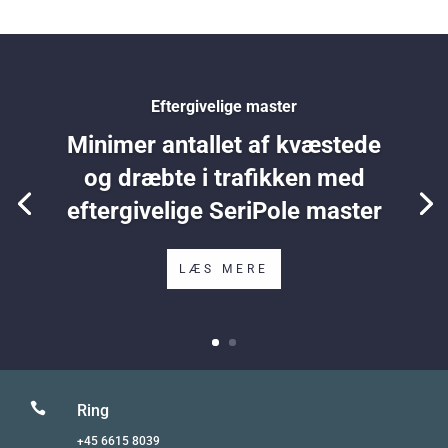
Eftergivelige master
Minimer antallet af kvæstede
og dræbte i trafikken med
eftergivelige SeriPole master
LÆS MERE

Ring
+45 6615 8039