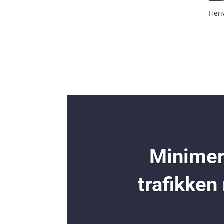
Henv
Minimer 
trafikken