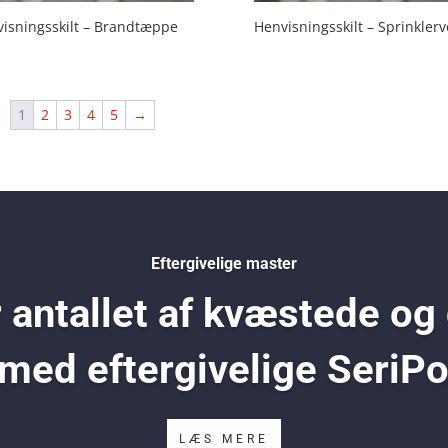
isningsskilt – Brandtæppe
Henvisningsskilt – Sprinklerv
1
2
3
4
5
→
Eftergivelige master
antallet af kvæstede og
 med eftergivelige SeriP
LÆS MERE