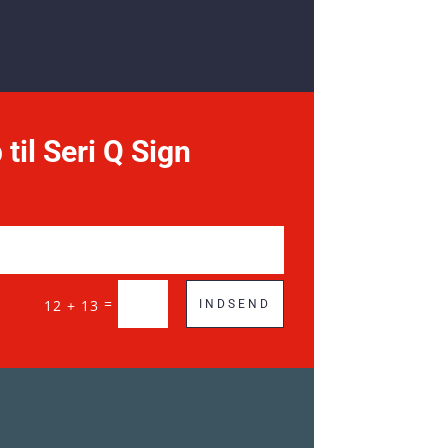
 til Seri Q Sign
=
12 + 13
INDSEND