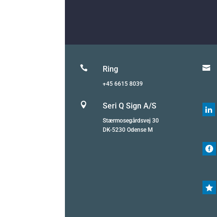


Ring
+45 6615 8039

Seri Q Sign A/S

Stærmosegårdsvej 30
DK-5230 Odense M

