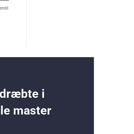
entil
 dræbte i
ole master