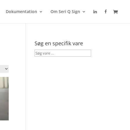
Dokumentation
Om Seri Q Sign
Søg en specifik vare
Søg
vare
…