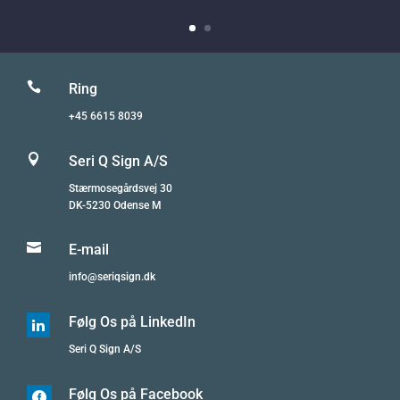

Ring
+45 6615 8039

Seri Q Sign A/S
Stærmosegårdsvej 30
DK-5230 Odense M

E-mail
info@seriqsign.dk
Følg Os på LinkedIn

Seri Q Sign A/S
Følg Os på Facebook
