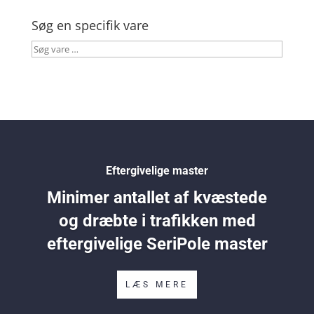
Søg en specifik vare
Søg
vare
…
Eftergivelige master
Minimer antallet af kvæstede
og dræbte i trafikken med
eftergivelige SeriPole master
LÆS MERE