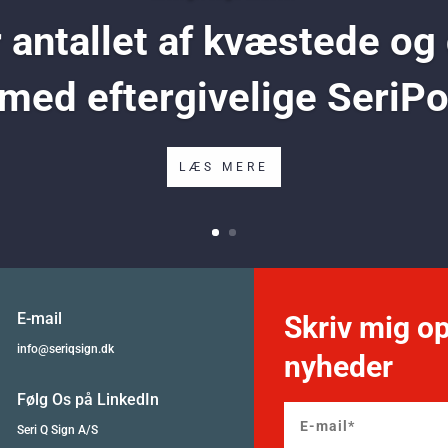
antallet af kvæstede og
 med eftergivelige SeriP
LÆS MERE
E-mail
Skriv mig op
info@seriqsign.dk
nyheder
Følg Os på LinkedIn
Seri Q Sign A/S