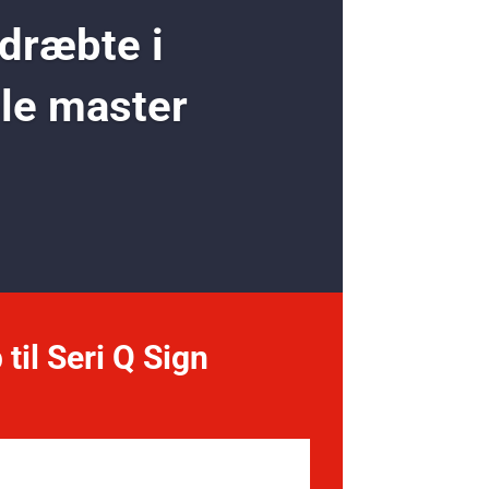
 dræbte i
ole master
 til Seri Q Sign