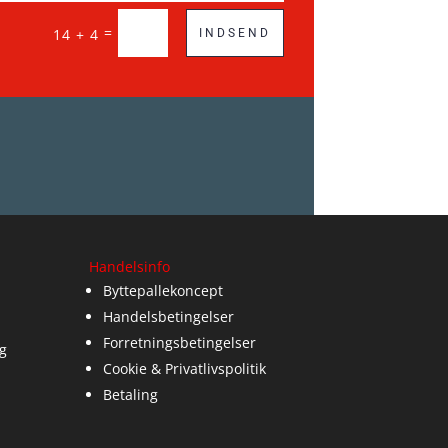
=
14 + 4
INDSEND
Handelsinfo
Byttepallekoncept
Handelsbetingelser
Forretningsbetingelser
g
Cookie & Privatlivspolitik
Betaling