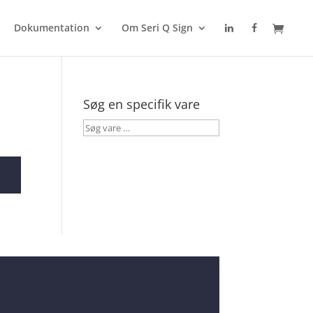
Dokumentation
Om Seri Q Sign
Søg en specifik vare
Søg
vare
…