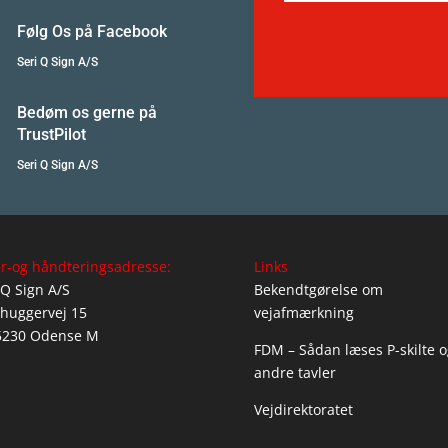
Følg Os på Facebook
Seri Q Sign A/S
Bedøm os gerne på
TrustPilot
Seri Q Sign A/S
r-og håndteringsadresse:
Links
 Q Sign A/S
Bekendtgørelse om
huggervej 15
vejafmærkning
5230 Odense M
FDM – Sådan læses P-skilte o
andre tavler
Vejdirektoratet