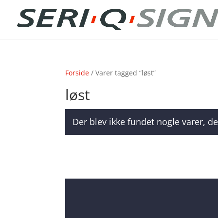
Forside
/ Varer tagged “løst”
løst
Der blev ikke fundet nogle varer, de