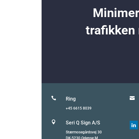
Minimer 
trafikken


Ring
+45 6615 8039

Seri Q Sign A/S

Stærmosegårdsvej 30
DK-5230 Odense M