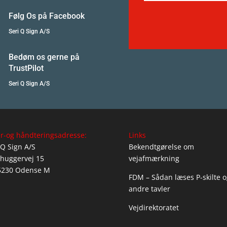
Følg Os på Facebook
Seri Q Sign A/S
Bedøm os gerne på
TrustPilot
Seri Q Sign A/S
r-og håndteringsadresse:
Links
 Q Sign A/S
Bekendtgørelse om
huggervej 15
vejafmærkning
5230 Odense M
FDM – Sådan læses P-skilte o
andre tavler
Vejdirektoratet