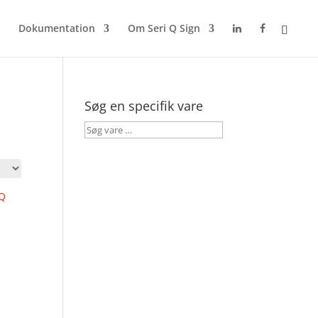
Dokumentation
Om Seri Q Sign
Søg en specifik vare
Søg
vare
…