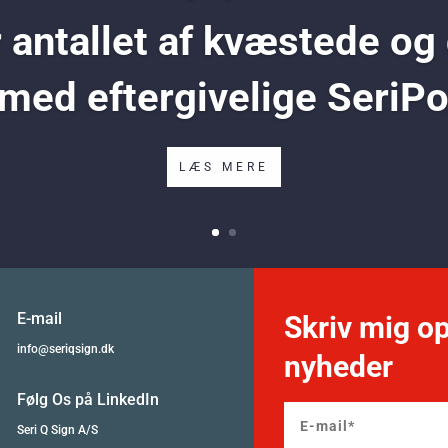
antallet af kvæstede og
 med eftergivelige SeriP
LÆS MERE
E-mail
Skriv mig op
info@seriqsign.dk
nyheder
Følg Os på LinkedIn
Seri Q Sign A/S