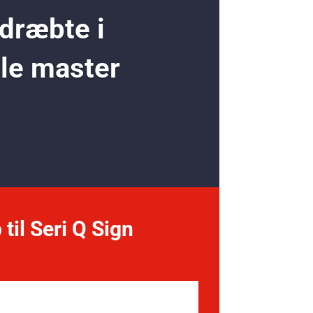
 dræbte i
ole master
 til Seri Q Sign