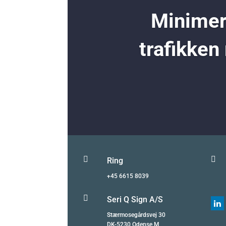
Minimer 
trafikken


Ring
+45 6615 8039

Seri Q Sign A/S

Stærmosegårdsvej 30
DK-5230 Odense M