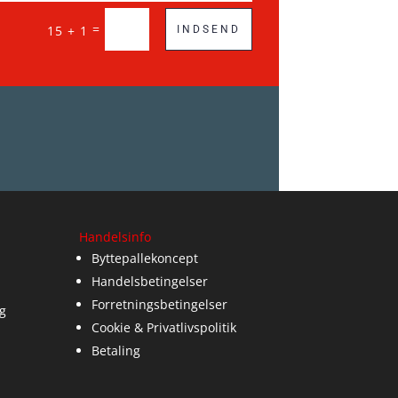
=
15 + 1
INDSEND
Handelsinfo
Byttepallekoncept
Handelsbetingelser
Forretningsbetingelser
g
Cookie & Privatlivspolitik
Betaling