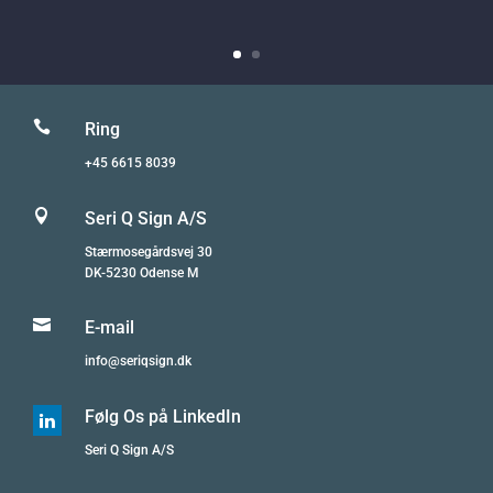

Ring
+45 6615 8039

Seri Q Sign A/S
Stærmosegårdsvej 30
DK-5230 Odense M

E-mail
info@seriqsign.dk
Følg Os på LinkedIn

Seri Q Sign A/S