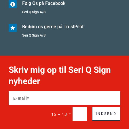
Følg Os på Facebook

Seri Q Sign A/S
Bedøm os gerne på TrustPilot

Seri Q Sign A/S
Skriv mig op til Seri Q Sign
nyheder
=
15 + 13
INDSEND