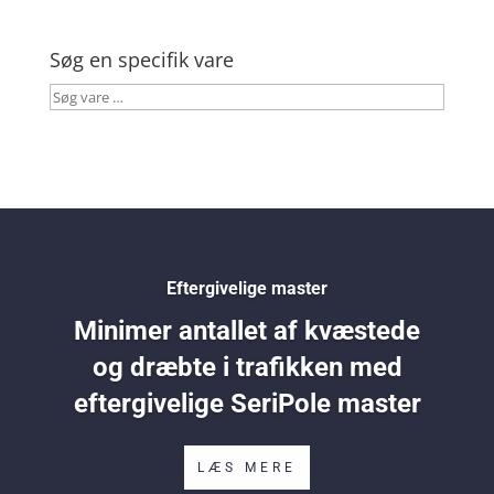
Søg en specifik vare
Søg
vare
…
Eftergivelige master
Minimer antallet af kvæstede
og dræbte i trafikken med
eftergivelige SeriPole master
LÆS MERE