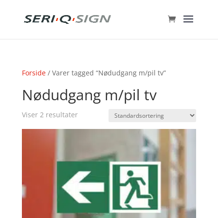
Forside
/ Varer tagged “Nødudgang m/pil tv”
Nødudgang m/pil tv
Viser 2 resultater