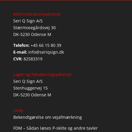
Administrationsadresse:
Seri Q Sign A/S
Stærmosegårdsvej 30
DK-5230 Odense M
Telefon:
+45 66 15 80 39
E-mail:
info@seriqsign.dk
CVR:
82583319
Lager-og håndteringsadresse:
Seri Q Sign A/S
Stenhuggervej 15
DK-5230 Odense M
Links
Bekendtgørelse om vejafmærkning
FDM – Sådan læses P-skilte og andre tavler