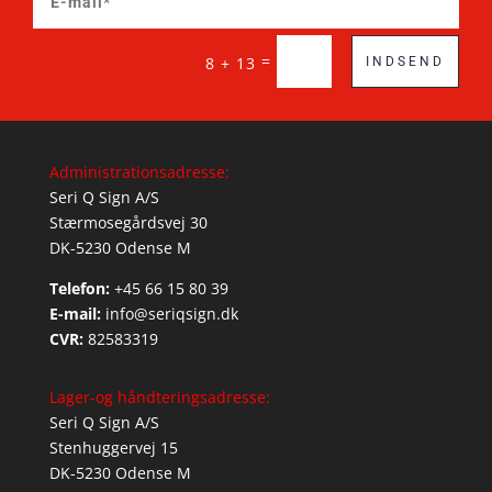
=
8 + 13
INDSEND
Administrationsadresse:
Seri Q Sign A/S
Stærmosegårdsvej 30
DK-5230 Odense M
Telefon:
+45 66 15 80 39
E-mail:
info@seriqsign.dk
CVR:
82583319
Lager-og håndteringsadresse:
Seri Q Sign A/S
Stenhuggervej 15
DK-5230 Odense M