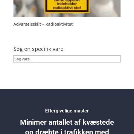
Advarselsskilt – Radioaktivitet
Søg en specifik vare
Søg
vare
…
Eftergivelige master
Minimer antallet af kvæstede
og dræbte i trafikken med