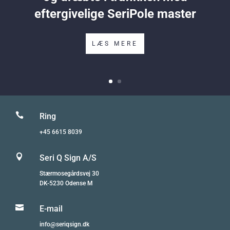
eftergivelige SeriPole master
LÆS MERE

Ring
+45 6615 8039

Seri Q Sign A/S
Stærmosegårdsvej 30
DK-5230 Odense M

E-mail
info@seriqsign.dk