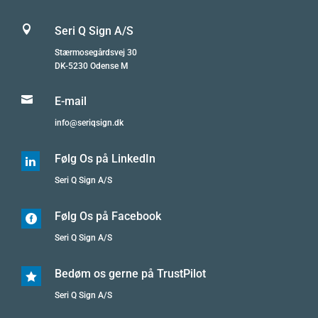

Seri Q Sign A/S
Stærmosegårdsvej 30
DK-5230 Odense M

E-mail
info@seriqsign.dk
Følg Os på LinkedIn

Seri Q Sign A/S
Følg Os på Facebook

Seri Q Sign A/S
Bedøm os gerne på TrustPilot

Seri Q Sign A/S