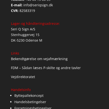
E-mail:
info@seriqsign.dk
CVR:
82583319
Lager-og håndteringsadresse:
Seri Q Sign A/S
Stenhuggervej 15
DK-5230 Odense M
Links
Bekendtgørelse om vejafmærkning
FDM – Sådan læses P-skilte og andre tavler
Vejdirektoratet
Handelsinfo
Byttepallekoncept
Handelsbetingelser
Forretningsbetingelser