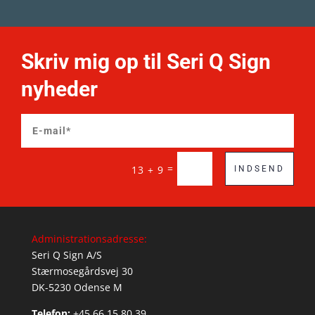
Skriv mig op til Seri Q Sign
nyheder
=
13 + 9
INDSEND
Administrationsadresse:
Seri Q Sign A/S
Stærmosegårdsvej 30
DK-5230 Odense M
Telefon:
+45 66 15 80 39