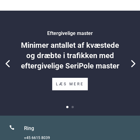
Eftergivelige master
Minimer antallet af kvæstede
og dræbte i trafikken med
eftergivelige SeriPole master
LÆS MERE

Ring
+45 6615 8039