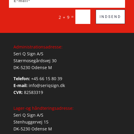
=
2 + 9
INDSEND
Administrationsadresse:
Seri Q Sign A/S
Stærmosegårdsvej 30
DK-5230 Odense M
Telefon:
+45 66 15 80 39
E-mail:
info@seriqsign.dk
CVR:
82583319
Lager-og håndteringsadresse:
Seri Q Sign A/S
Stenhuggervej 15
DK-5230 Odense M