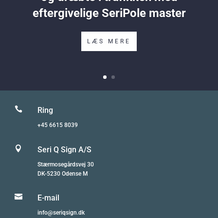
eftergivelige SeriPole master
LÆS MERE

Ring
+45 6615 8039

Seri Q Sign A/S
Stærmosegårdsvej 30
DK-5230 Odense M

E-mail
info@seriqsign.dk