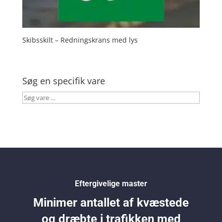
Skibsskilt – Redningskrans med lys
Søg en specifik vare
Søg
vare
…
Eftergivelige master
Minimer antallet af kvæstede
og dræbte i trafikken med