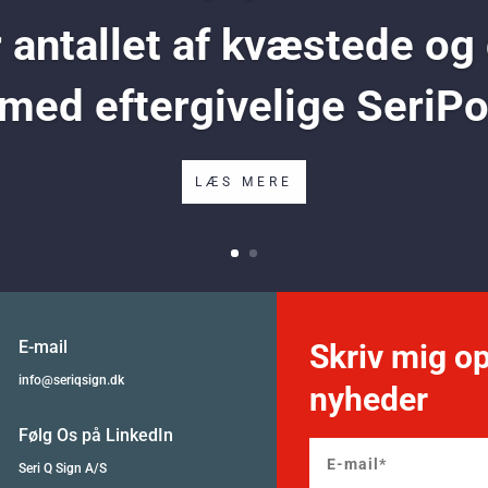
antallet af kvæstede og
 med eftergivelige SeriP
LÆS MERE
E-mail
Skriv mig op
info@seriqsign.dk
nyheder
Følg Os på LinkedIn
Seri Q Sign A/S