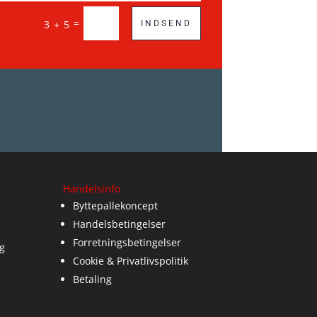
=
3 + 5
INDSEND
Handelsinfo
Byttepallekoncept
Handelsbetingelser
Forretningsbetingelser
g
Cookie & Privatlivspolitik
Betaling