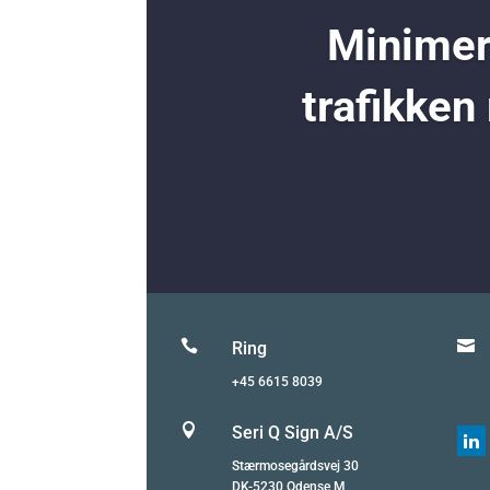
Minimer 
trafikken


Ring
+45 6615 8039

Seri Q Sign A/S

Stærmosegårdsvej 30
DK-5230 Odense M