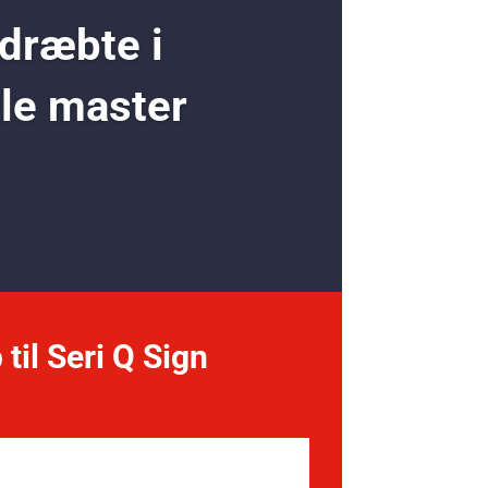
 dræbte i
ole master
 til Seri Q Sign