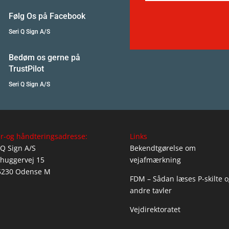
Følg Os på Facebook
Seri Q Sign A/S
Bedøm os gerne på
TrustPilot
Seri Q Sign A/S
r-og håndteringsadresse:
Links
 Q Sign A/S
Bekendtgørelse om
huggervej 15
vejafmærkning
5230 Odense M
FDM – Sådan læses P-skilte o
andre tavler
Vejdirektoratet