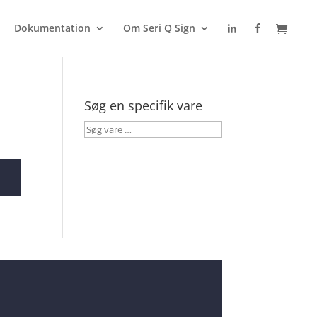
Dokumentation
Om Seri Q Sign
Søg en specifik vare
Søg
vare
…