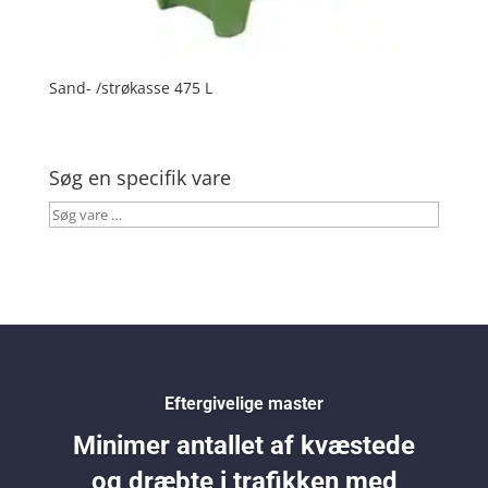
Sand- /strøkasse 475 L
Søg en specifik vare
Søg
vare
…
Eftergivelige master
Minimer antallet af kvæstede
og dræbte i trafikken med