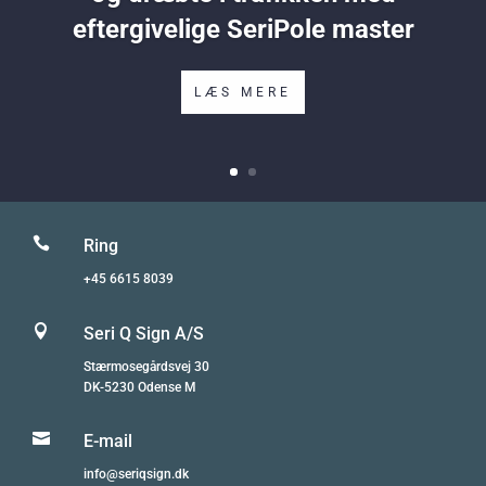
eftergivelige SeriPole master
LÆS MERE

Ring
+45 6615 8039

Seri Q Sign A/S
Stærmosegårdsvej 30
DK-5230 Odense M

E-mail
info@seriqsign.dk