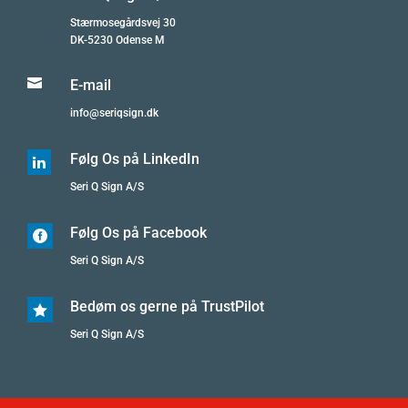
Stærmosegårdsvej 30
DK-5230 Odense M

E-mail
info@seriqsign.dk
Følg Os på LinkedIn

Seri Q Sign A/S
Følg Os på Facebook

Seri Q Sign A/S
Bedøm os gerne på TrustPilot

Seri Q Sign A/S