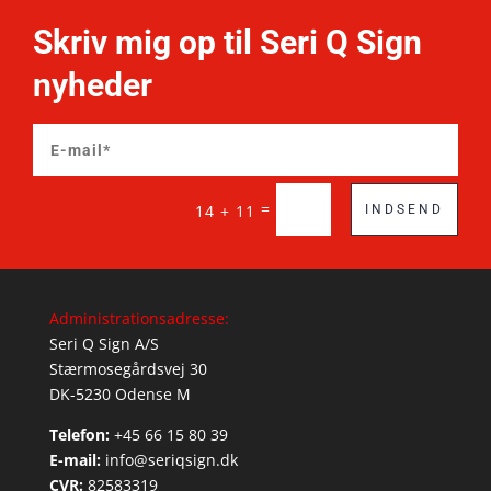
Skriv mig op til Seri Q Sign
nyheder
=
14 + 11
INDSEND
Administrationsadresse:
Seri Q Sign A/S
Stærmosegårdsvej 30
DK-5230 Odense M
Telefon:
+45 66 15 80 39
E-mail:
info@seriqsign.dk
CVR:
82583319