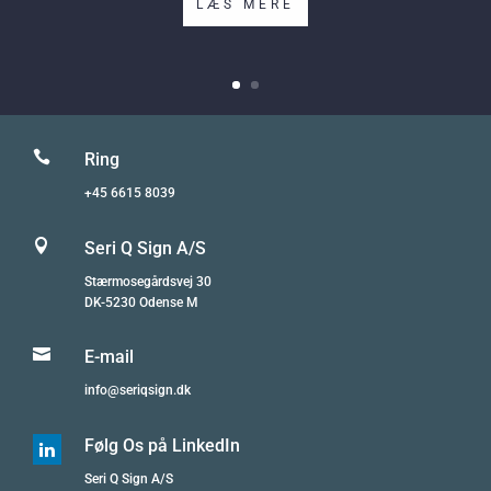
LÆS MERE

Ring
+45 6615 8039

Seri Q Sign A/S
Stærmosegårdsvej 30
DK-5230 Odense M

E-mail
info@seriqsign.dk
Følg Os på LinkedIn

Seri Q Sign A/S