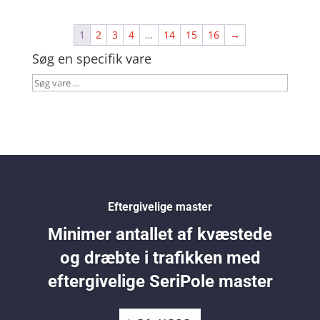
1
2
3
4
…
14
15
16
→
Søg en specifik vare
Søg
vare
…
Eftergivelige master
Minimer antallet af kvæstede
og dræbte i trafikken med
eftergivelige SeriPole master