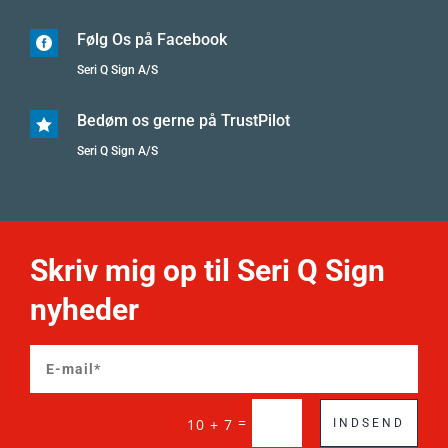
Følg Os på Facebook

Seri Q Sign A/S
Bedøm os gerne på TrustPilot

Seri Q Sign A/S
Skriv mig op til Seri Q Sign
nyheder
=
10 + 7
INDSEND