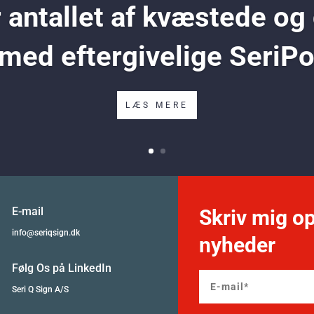
antallet af kvæstede og
 med eftergivelige SeriP
LÆS MERE
E-mail
Skriv mig op
info@seriqsign.dk
nyheder
Følg Os på LinkedIn
Seri Q Sign A/S