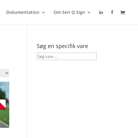
Dokumentation
Om Seri Q Sign
Søg en specifik vare
Søg
vare
…