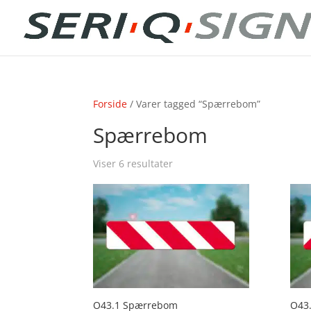
Forside
/ Varer tagged “Spærrebom”
Spærrebom
Viser 6 resultater
O43.1 Spærrebom
O43