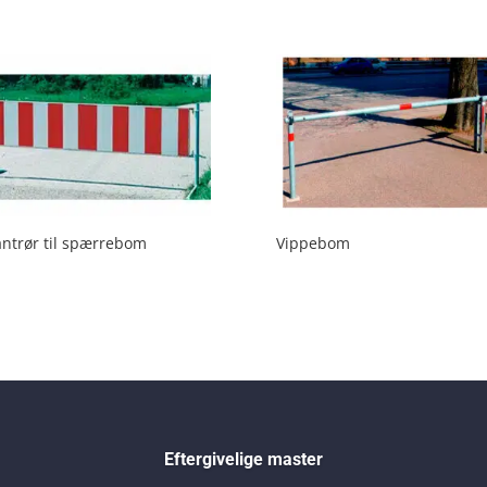
antrør til spærrebom
Vippebom
Eftergivelige master