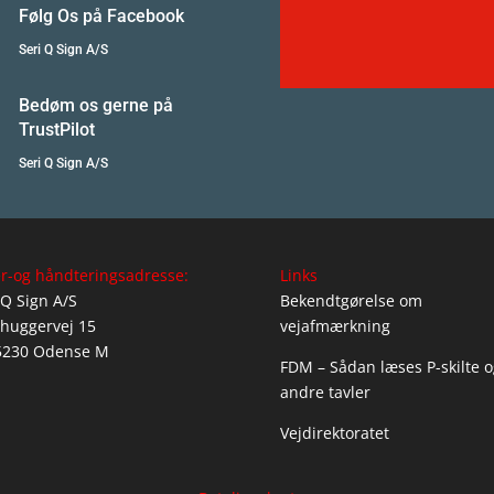
Følg Os på Facebook
Seri Q Sign A/S
Bedøm os gerne på
TrustPilot
Seri Q Sign A/S
r-og håndteringsadresse:
Links
 Q Sign A/S
Bekendtgørelse om
huggervej 15
vejafmærkning
5230 Odense M
FDM – Sådan læses P-skilte o
andre tavler
Vejdirektoratet