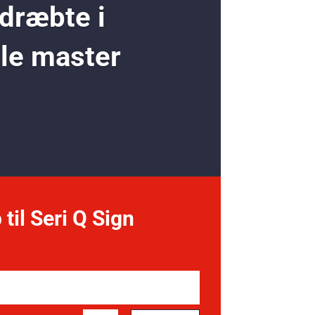
 dræbte i
ole master
 til Seri Q Sign