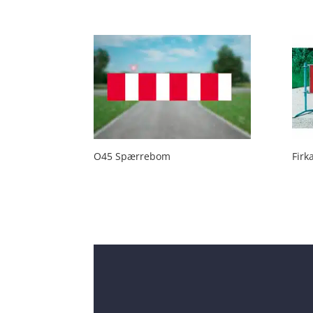
O45 Spærrebom
Firk