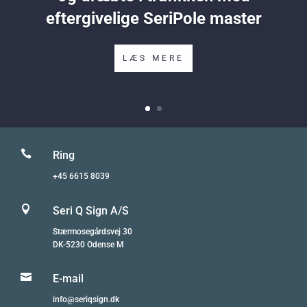
eftergivelige SeriPole master
LÆS MERE

Ring
+45 6615 8039

Seri Q Sign A/S
Stærmosegårdsvej 30
DK-5230 Odense M

E-mail
info@seriqsign.dk