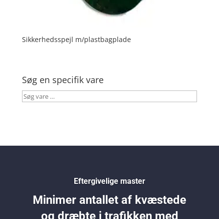
Sikkerhedsspejl m/plastbagplade
Søg en specifik vare
Søg
vare
…
Eftergivelige master
Minimer antallet af kvæstede
og dræbte i trafikken med