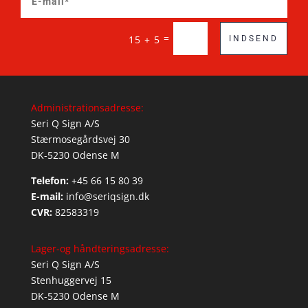
=
15 + 5
INDSEND
Administrationsadresse:
Seri Q Sign A/S
Stærmosegårdsvej 30
DK-5230 Odense M
Telefon:
+45 66 15 80 39
E-mail:
info@seriqsign.dk
CVR:
82583319
Lager-og håndteringsadresse:
Seri Q Sign A/S
Stenhuggervej 15
DK-5230 Odense M