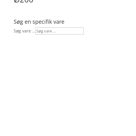
Søg en specifik vare
Søg vare …
Eftergivelige master
Minimer antallet af kvæstede og dræbte i
trafikken med eftergivelige SeriPole master
Læs mere