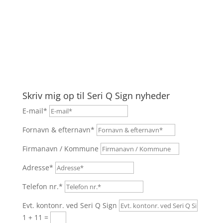
Bedøm os gerne på TrustPilot
Seri Q Sign A/S
Skriv mig op til Seri Q Sign nyheder
E-mail*
Fornavn & efternavn*
Firmanavn / Kommune
Adresse*
Telefon nr.*
Evt. kontonr. ved Seri Q Sign
1 + 11
=