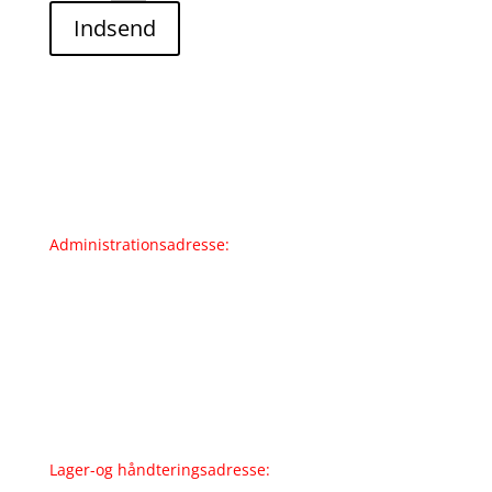
Indsend
Administrationsadresse:
Seri Q Sign A/S
Stærmosegårdsvej 30
DK-5230 Odense M
Telefon:
+45 66 15 80 39
E-mail:
info@seriqsign.dk
CVR:
82583319
Lager-og håndteringsadresse: