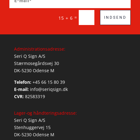
=
15 + 6
INDSEND
Administrationsadresse:
Seri Q Sign A/S
Stærmosegårdsvej 30
DK-5230 Odense M
Telefon:
+45 66 15 80 39
E-mail:
info@seriqsign.dk
CVR:
82583319
Lager-og håndteringsadresse:
Seri Q Sign A/S
Stenhuggervej 15
DK-5230 Odense M