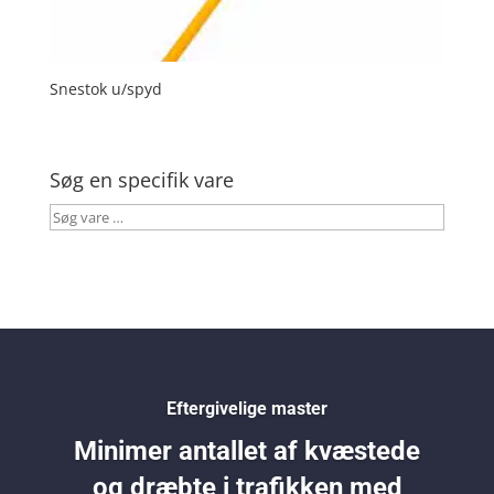
Snestok u/spyd
Søg en specifik vare
Søg
vare
…
Eftergivelige master
Minimer antallet af kvæstede
og dræbte i trafikken med