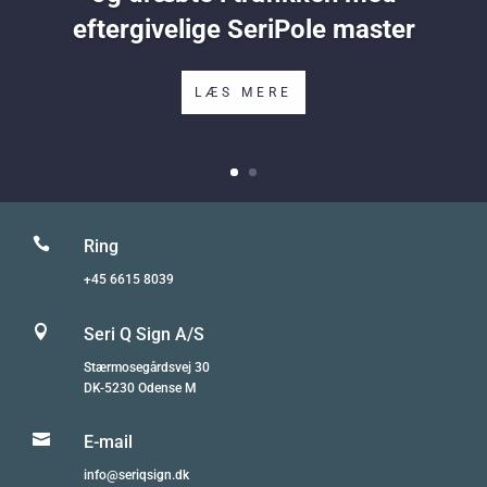
eftergivelige SeriPole master
LÆS MERE

Ring
+45 6615 8039

Seri Q Sign A/S
Stærmosegårdsvej 30
DK-5230 Odense M

E-mail
info@seriqsign.dk