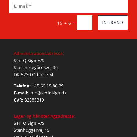
=
15 + 6
INDSEND
Administrationsadresse:
Seri Q Sign A/S
Stærmosegårdsvej 30
DK-5230 Odense M
Telefon:
+45 66 15 80 39
E-mail:
info@seriqsign.dk
CVR:
82583319
Lager-og håndteringsadresse:
Seri Q Sign A/S
Stenhuggervej 15