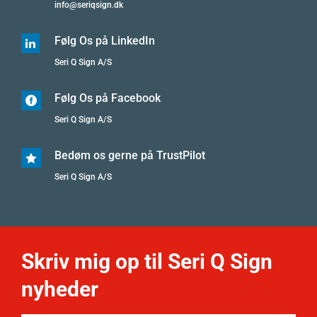
info@seriqsign.dk
Følg Os på LinkedIn

Seri Q Sign A/S
Følg Os på Facebook

Seri Q Sign A/S
Bedøm os gerne på TrustPilot

Seri Q Sign A/S
Skriv mig op til Seri Q Sign
nyheder