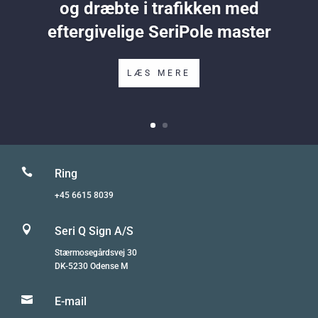
og dræbte i trafikken med
eftergivelige SeriPole master
LÆS MERE

Ring
+45 6615 8039

Seri Q Sign A/S
Stærmosegårdsvej 30
DK-5230 Odense M

E-mail