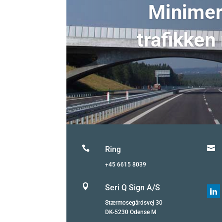
Minimer 
trafikken


Ring
+45 6615 8039

Seri Q Sign A/S

Stærmosegårdsvej 30
DK-5230 Odense M