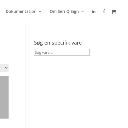
Dokumentation
Om Seri Q Sign
Søg en specifik vare
Søg
vare
…