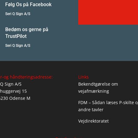
Følg Os på Facebook
Seri Q Sign A/S
Bedøm os gerne på
TrustPilot
Seri Q Sign A/S
r-og håndteringsadresse:
Links
 Q Sign A/S
Bekendtgørelse om
huggervej 15
vejafmærkning
5230 Odense M
FDM – Sådan læses P-skilte o
andre tavler
Vejdirektoratet