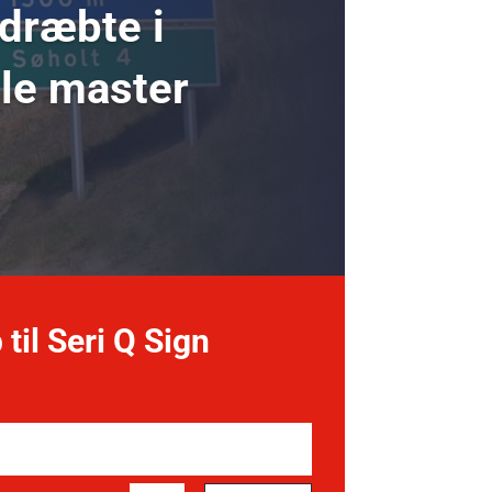
 dræbte i
ole master
 til Seri Q Sign