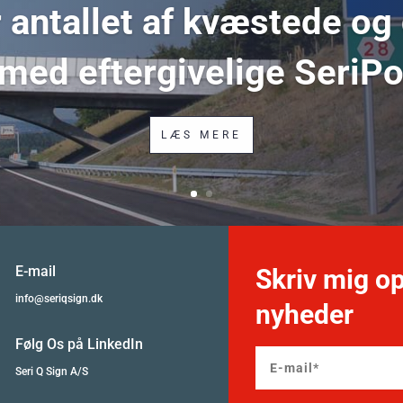
antallet af kvæstede og
 med eftergivelige SeriP
LÆS MERE
E-mail
Skriv mig op
info@seriqsign.dk
nyheder
Følg Os på LinkedIn
Seri Q Sign A/S