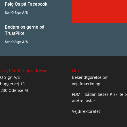
Følg Os på Facebook
Seri Q Sign A/S
Bedøm os gerne på
TrustPilot
Seri Q Sign A/S
r-og håndteringsadresse:
Links
 Q Sign A/S
Bekendtgørelse om
huggervej 15
vejafmærkning
5230 Odense M
FDM – Sådan læses P-skilte o
andre tavler
Vejdirektoratet