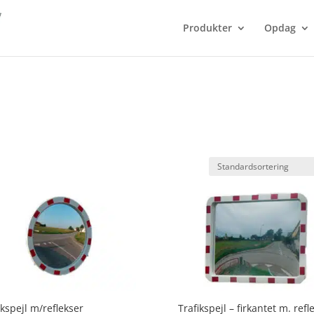
Produkter
Opdag
ikspejl m/reflekser
Trafikspejl – firkantet m. refl