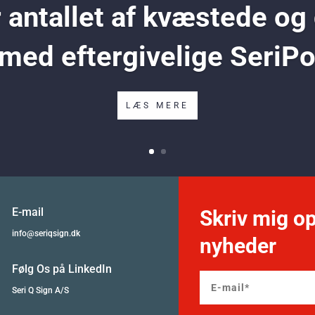
antallet af kvæstede og
 med eftergivelige SeriP
LÆS MERE
E-mail
Skriv mig op
info@seriqsign.dk
nyheder
Følg Os på LinkedIn
Seri Q Sign A/S