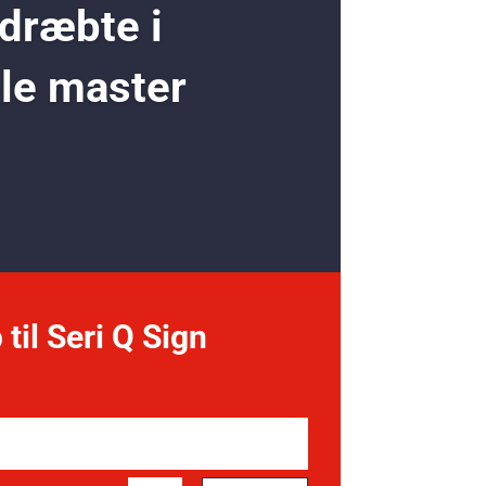
 dræbte i
ole master
 til Seri Q Sign