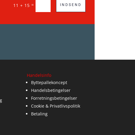
=
11 + 15
INDSEND
Handelsinfo
Byttepallekoncept
Handelsbetingelser
Forretningsbetingelser
g
Cookie & Privatlivspolitik
Betaling