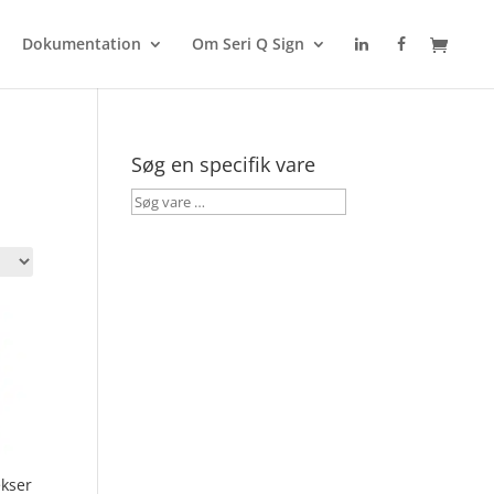
Dokumentation
Om Seri Q Sign
Søg en specifik vare
Søg
vare
…
ekser