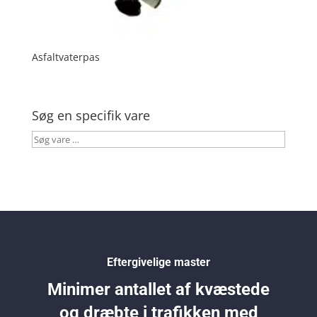
Asfaltvaterpas
Søg en specifik vare
Søg
vare
…
Eftergivelige master
Minimer antallet af kvæstede
og dræbte i trafikken med