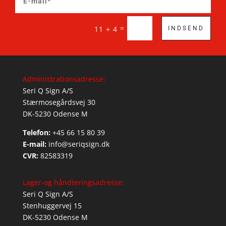
=
11 + 4
INDSEND
Administrationsadresse:
Seri Q Sign A/S
Stærmosegårdsvej 30
DK-5230 Odense M
Telefon:
+45 66 15 80 39
E-mail:
info@seriqsign.dk
CVR:
82583319
Lager-og håndteringsadresse:
Seri Q Sign A/S
Stenhuggervej 15
DK-5230 Odense M