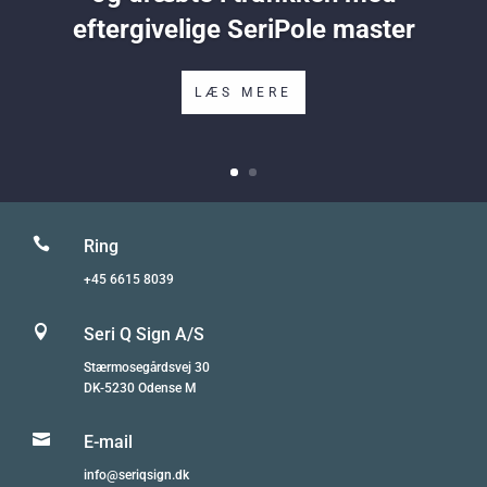
eftergivelige SeriPole master
LÆS MERE

Ring
+45 6615 8039

Seri Q Sign A/S
Stærmosegårdsvej 30
DK-5230 Odense M

E-mail
info@seriqsign.dk