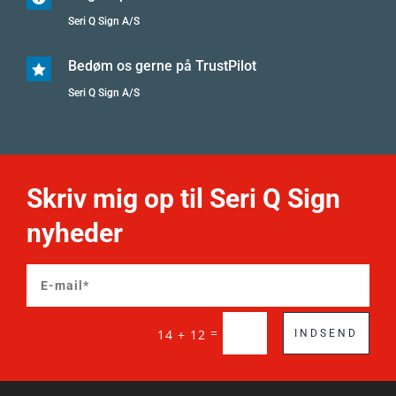
Seri Q Sign A/S
Bedøm os gerne på TrustPilot

Seri Q Sign A/S
Skriv mig op til Seri Q Sign
nyheder
=
14 + 12
INDSEND