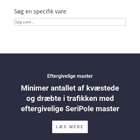
Søg en specifik vare
Søg
vare
…
Eftergivelige master
Minimer antallet af kvæstede
og dræbte i trafikken med
eftergivelige SeriPole master
LÆS MERE