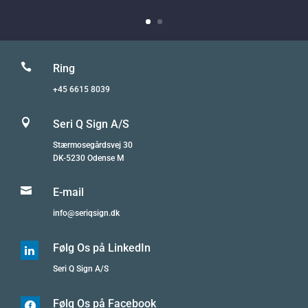

Ring
+45 6615 8039

Seri Q Sign A/S
Stærmosegårdsvej 30
DK-5230 Odense M

E-mail
info@seriqsign.dk
Følg Os på LinkedIn

Seri Q Sign A/S
Følg Os på Facebook
