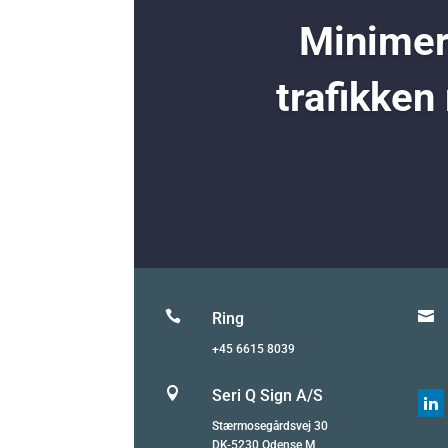
Minimer 
trafikken


Ring
+45 6615 8039

Seri Q Sign A/S

Stærmosegårdsvej 30
DK-5230 Odense M