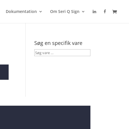
Dokumentation
Om Seri Q Sign
Søg en specifik vare
Søg
vare
…