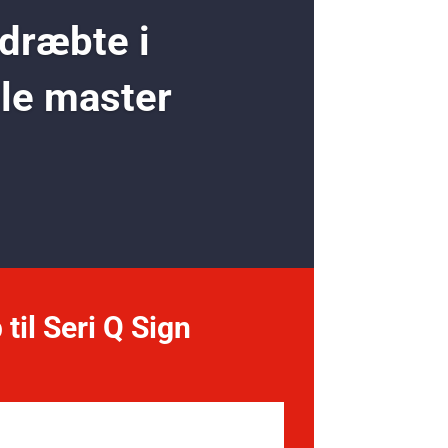
 dræbte i
ole master
 til Seri Q Sign