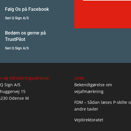
Følg Os på Facebook
Seri Q Sign A/S
Bedøm os gerne på
TrustPilot
Seri Q Sign A/S
r-og håndteringsadresse:
Links
 Q Sign A/S
Bekendtgørelse om
huggervej 15
vejafmærkning
5230 Odense M
FDM – Sådan læses P-skilte o
andre tavler
Vejdirektoratet