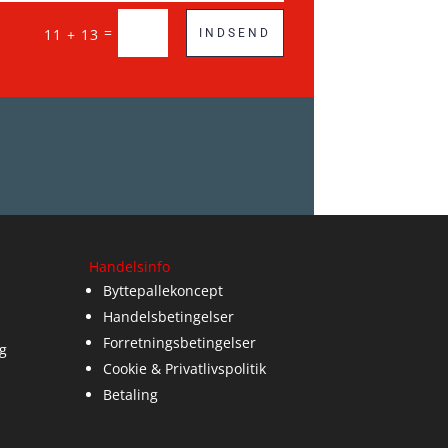
=
11 + 13
INDSEND
Handelsinfo
Byttepallekoncept
Handelsbetingelser
Forretningsbetingelser
g
Cookie & Privatlivspolitik
Betaling