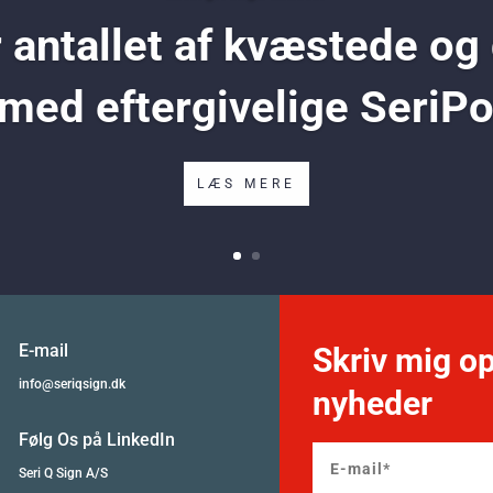
antallet af kvæstede og
 med eftergivelige SeriP
LÆS MERE
E-mail
Skriv mig op
info@seriqsign.dk
nyheder
Følg Os på LinkedIn
Seri Q Sign A/S