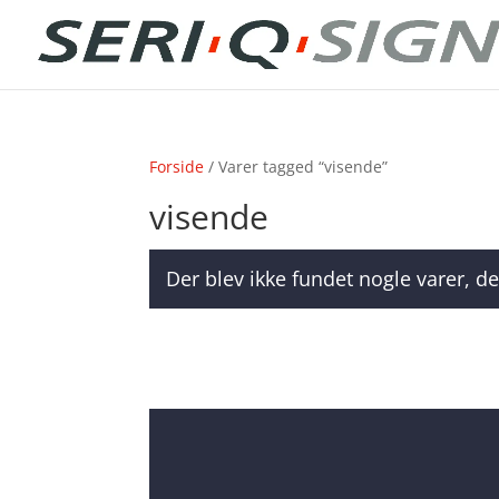
Forside
/ Varer tagged “visende”
visende
Der blev ikke fundet nogle varer, de