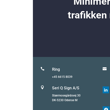
Minimer 
trafikken


Ring
+45 6615 8039

Seri Q Sign A/S

Stærmosegårdsvej 30
DK-5230 Odense M
