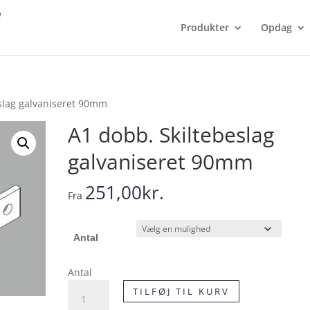
Produkter
Opdag
eslag galvaniseret 90mm
A1 dobb. Skiltebeslag
galvaniseret 90mm
251,00
kr.
Fra
Antal
Antal
A1
TILFØJ TIL KURV
dobb.