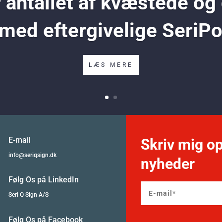
antallet af kvæstede og
 med eftergivelige SeriP
LÆS MERE
E-mail
Skriv mig op
info@seriqsign.dk
nyheder
Følg Os på LinkedIn
Seri Q Sign A/S
Følg Os på Facebook