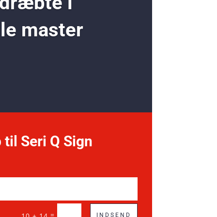
 dræbte i
ole master
 til Seri Q Sign
=
10 + 14
INDSEND