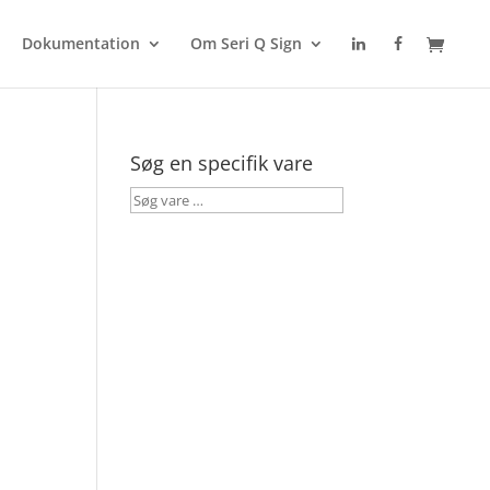
Dokumentation
Om Seri Q Sign
Søg en specifik vare
Søg
vare
…