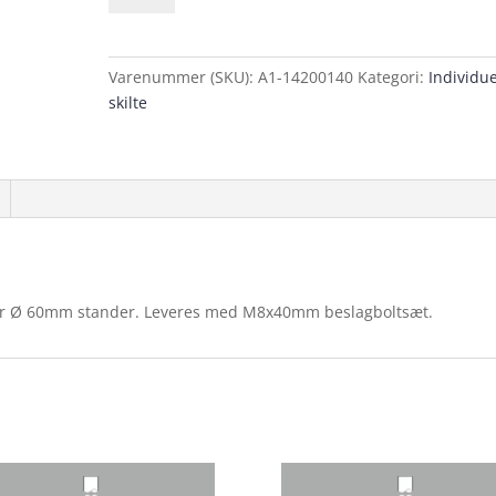
Skiltebeslag
galvaniseret
90mm
Varenummer (SKU):
A1-14200140
Kategori:
Individue
antal
skilte
 for Ø 60mm stander. Leveres med M8x40mm beslagboltsæt.