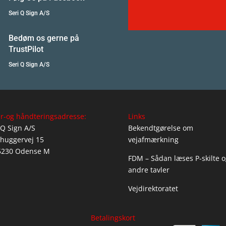
Seri Q Sign A/S
Bedøm os gerne på
TrustPilot
Seri Q Sign A/S
r-og håndteringsadresse:
Links
 Q Sign A/S
Bekendtgørelse om
huggervej 15
vejafmærkning
5230 Odense M
FDM – Sådan læses P-skilte o
andre tavler
Vejdirektoratet
Betalingskort