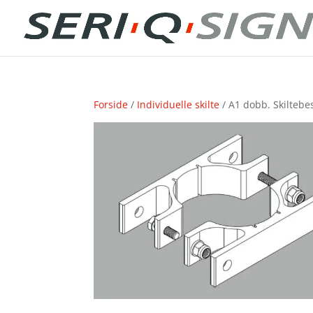
Forside
/
Individuelle skilte
/ A1 dobb. Skilteb