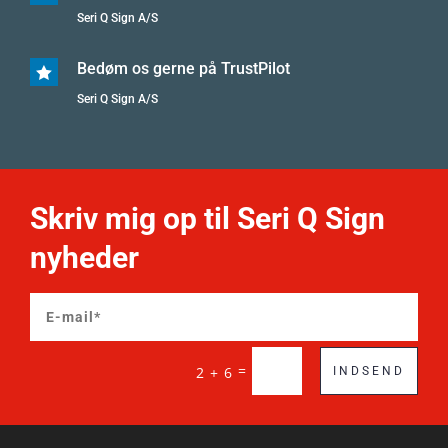
Seri Q Sign A/S
Bedøm os gerne på TrustPilot

Seri Q Sign A/S
Skriv mig op til Seri Q Sign
nyheder
=
2 + 6
INDSEND