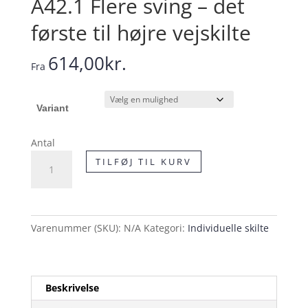
A42.1 Flere sving – det
første til højre vejskilte
614,00
kr.
Fra
Variant
Antal
A42.1
TILFØJ TIL KURV
Flere
sving
-
det
Varenummer (SKU):
N/A
Kategori:
Individuelle skilte
første
til
højre
vejskilte
Beskrivelse
antal