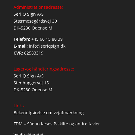
Administrationsadresse:
Seri Q Sign A/S
Stærmosegårdsvej 30
DK-5230 Odense M
Telefon:
+45 66 15 80 39
E-mail:
info@seriqsign.dk
CVR:
82583319
Lager-og håndteringsadresse:
Seri Q Sign A/S
Stenhuggervej 15
DK-5230 Odense M
Links
Bekendtgørelse om vejafmærkning
FDM – Sådan læses P-skilte og andre tavler
Vejdirektoratet