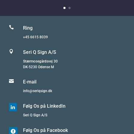

Ring
+45 6615 8039

Seri Q Sign A/S
Stærmosegårdsvej 30
DK-5230 Odense M

E-mail
info@seriqsign.dk
Følg Os på LinkedIn

Seri Q Sign A/S
Følg Os på Facebook
