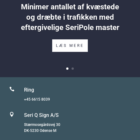
Minimer antallet af kvæstede
og dræbte i trafikken med
eftergivelige SeriPole master
LÆS MERE

Ring
+45 6615 8039

Seri Q Sign A/S
Stærmosegårdsvej 30
DK-5230 Odense M