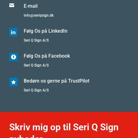

E-mail
info@seriqsign.dk
Følg Os på LinkedIn

Seri Q Sign A/S
Følg Os på Facebook

Seri Q Sign A/S
Bedøm os gerne på TrustPilot

Seri Q Sign A/S
Skriv mig op til Seri Q Sign