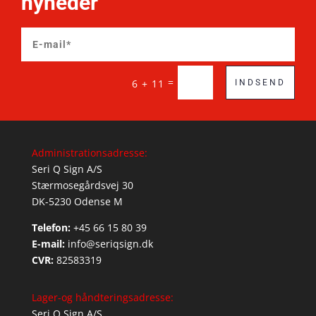
nyheder
=
6 + 11
INDSEND
Administrationsadresse:
Seri Q Sign A/S
Stærmosegårdsvej 30
DK-5230 Odense M
Telefon:
+45 66 15 80 39
E-mail:
info@seriqsign.dk
CVR:
82583319
Lager-og håndteringsadresse:
Seri Q Sign A/S