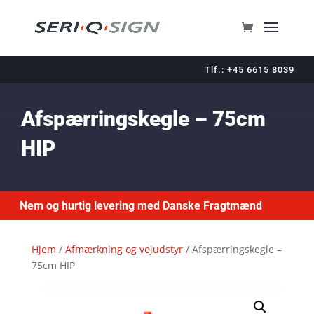
Tlf.: +45 6615 8039
Afspærringskegle – 75cm
HIP
Nem og hurtig levering med Danske Fragtmænd
Hjem
/
Afmærkning og vejudstyr
/ Afspærringskegle –
75cm HIP