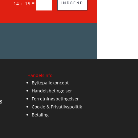
=
14 + 15
INDSEND
Handelsinfo
Byttepallekoncept
Handelsbetingelser
Forretningsbetingelser
g
Cookie & Privatlivspolitik
Betaling