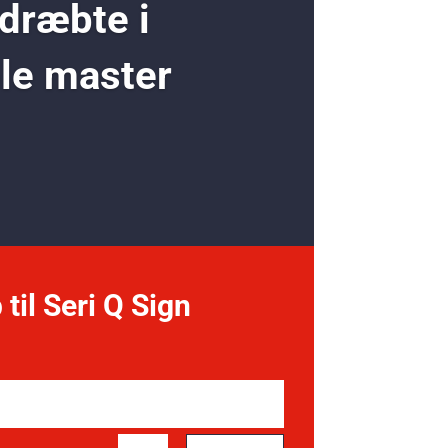
 dræbte i
ole master
 til Seri Q Sign