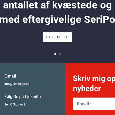
antallet af kvæstede og
 med eftergivelige SeriP
LÆS MERE
E-mail
Skriv mig op
info@seriqsign.dk
nyheder
Følg Os på LinkedIn
Seri Q Sign A/S