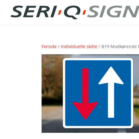
Forside
/
Individuelle skilte
/ B19 Modkørende fæ