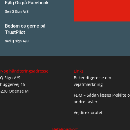
Følg Os på Facebook
Seri Q Sign A/S
Bedøm os gerne på
TrustPilot
Seri Q Sign A/S
r-og håndteringsadresse:
Links
 Q Sign A/S
Bekendtgørelse om
huggervej 15
vejafmærkning
5230 Odense M
FDM – Sådan læses P-skilte o
andre tavler
Vejdirektoratet
Betalingskort