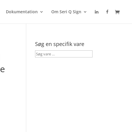
Dokumentation
Om Seri Q Sign
Søg en specifik vare
Søg
l
vare
te
…