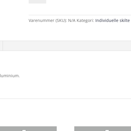
færdsel
skal
holde
Varenummer (SKU):
N/A
Kategori:
Individuelle skilte
tilbage
vejskilte
antal
aluminium.