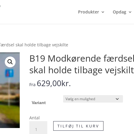
Produkter
Opdag
rdsel skal holde tilbage vejskilte
B19 Modkørende færdse
skal holde tilbage vejskil
629,00
kr.
Fra
Variant
Antal
B19
TILFØJ TIL KURV
Modkørende