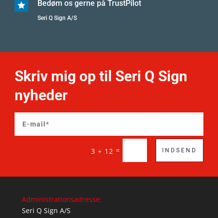
Bedøm os gerne på TrustPilot

Seri Q Sign A/S
Skriv mig op til Seri Q Sign
nyheder
=
3 + 12
INDSEND
Administrationsadresse:
Seri Q Sign A/S