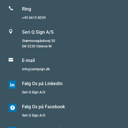

Ring
+45 6615 8039

Seri Q Sign A/S
Stærmosegårdsvej 30
DK-5230 Odense M

E-mail
info@seriqsign.dk
Følg Os på LinkedIn

Seri Q Sign A/S
Følg Os på Facebook

Seri Q Sign A/S