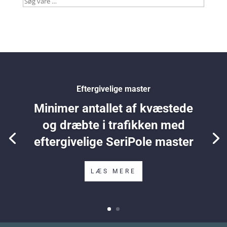
Søg
vare
…
Eftergivelige master
Minimer antallet af kvæstede
og dræbte i trafikken med
eftergivelige SeriPole master
LÆS MERE