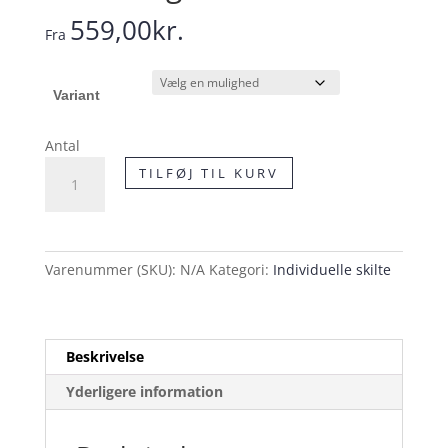
559,00
kr.
Fra
Variant
Antal
D22
TILFØJ TIL KURV
Gangsti
skilt
antal
Varenummer (SKU):
N/A
Kategori:
Individuelle skilte
Beskrivelse
Yderligere information