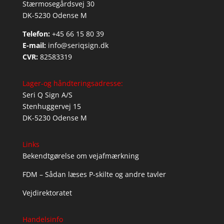
Stærmosegårdsvej 30
DK-5230 Odense M
Telefon:
+45 66 15 80 39
E-mail:
info@seriqsign.dk
CVR:
82583319
Lager-og håndteringsadresse:
Seri Q Sign A/S
Stenhuggervej 15
DK-5230 Odense M
Links
Bekendtgørelse om vejafmærkning
FDM – Sådan læses P-skilte og andre tavler
Vejdirektoratet
Handelsinfo